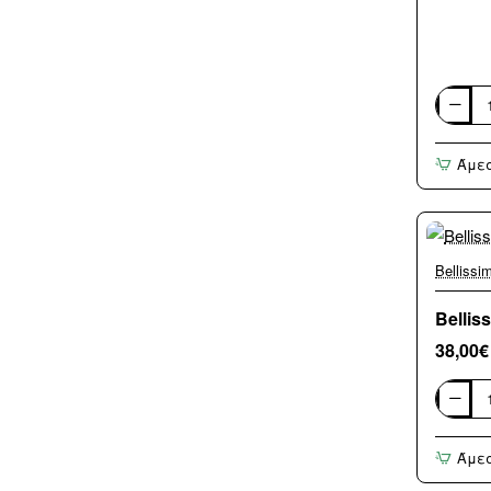
Bellissi
P7
Πιστολά
Άμε
Μαλλι
2100W
11858
Bellissi
Belli
38,00€
Bellissi
S9
2300
Άμε
Πιστολά
Μαλλι