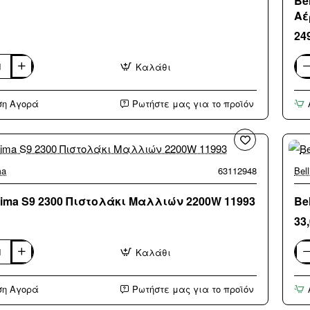
Be
Αέ
Μπ
24
Καλάθι
ma
Bel
Pro
κι
Κε
ση Αγορά
Ρωτήστε μας για το προϊόν
ών
Ηλε
Βο
με
Αέ
&
Πε
Κε
ma
63112948
Bel
για
Ίσι
ssima S9 2300 Πιστολάκι Μαλλιών 2200W 11993
Be
και
Μπ
33
12
119
Καλάθι
ma
Bel
S9
Πισ
ση Αγορά
Ρωτήστε μας για το προϊόν
κι
Μα
ών
22