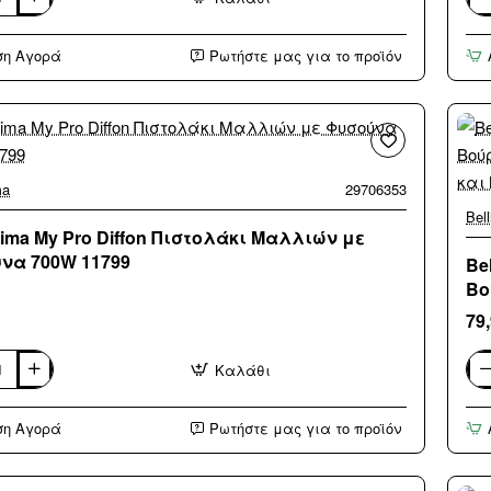
ma
Bel
K9
Ioni
ση Αγορά
Ρωτήστε μας για το προϊόν
Επ
Πισ
Μα
με
Φυ
23
115
ma
29706353
Bel
ssima My Pro Diffon Πιστολάκι Μαλλιών με
να 700W 11799
Be
Βο
Ίσ
79
Καλάθι
ma
Bel
My
BH
ση Αγορά
Ρωτήστε μας για το προϊόν
110
κι
Κε
ών
Ηλε
Βο