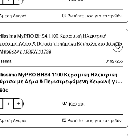
lissima
c
Άμεση Αγορά
Ρωτήστε μας για το προϊόν
αγγελματικό
τολάκι
λλιών
σούνα
00W
23
lissima
31927255
llissima MyPRO BHS4 1100 Κεραμική Ηλεκτρική
ύρτσα με Αέρα & Περιστρεφόμενη Κεφαλή για
ιωμα και Μπούκλες 1000W 11739
,90€
Καλάθι
lissima
PRO
S4
Άμεση Αγορά
Ρωτήστε μας για το προϊόν
0
ραμική
κτρική
ύρτσα