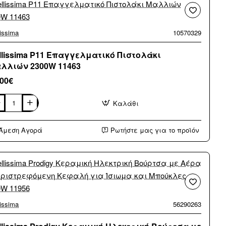
ρα
ριστρεφόμενη
lissima
10570329
φαλή
ωμα
llissima P11 Επαγγελματικό Πιστολάκι
λλιών 2300W 11463
ούκλες
00W
,00€
39
Καλάθι
lissima
αγγελματικό
Άμεση Αγορά
Ρωτήστε μας για το προϊόν
τολάκι
λλιών
00W
63
lissima
56290263