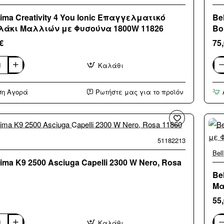
Μπ
80
sima Creativity 4 You Ionic Επαγγελματικό
Be
Bla
λάκι Μαλλιών με Φυσούνα 1800W 11826
Βο
118
€
75
Καλάθι
ma
Bel
y
Dry
And
ση Αγορά
Ρωτήστε μας για το προϊόν
Sty
Κε
λματικό
Ηλε
κι
Βο
ών
με
Αέ
α
για
51182213
Ίσι
Bel
10
sima K9 2500 Asciuga Capelli 2300 W Nero, Rosa
119
Be
Μα
55
Καλάθι