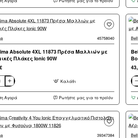
ση Αγορά
Ρωτήστε μας για το προϊόν
T
Εξ
μπ
ο
με
χρο
(3
ης
άτο
δόσ
ma
45758040
Bel
ssima Absolute 4XL 11873 Πρέσα Μαλλιών με
Be
ικές Πλάκες Ionic 90W
Βο
Bl
€
43
Καλάθι
ma
Bel
Cer
Air
ση Αγορά
Ρωτήστε μας για το προϊόν
3in
Κε
ών
Ηλε
Βο
κές
με
Αέ
για
Ίσι
ma
39347384
Bel
και