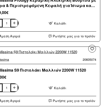
llissima Prodigy Κεραμική Ηλεκτρική Βούρτσα με
ρα & Περιστρεφόμενη Κεφαλή για Ίσιωμα και
ούκλες 1200W 11956
9,00€
Καλάθι
lissima
digy
ραμική
Άμεση Αγορά
Ρωτήστε μας για το προϊόν
κτρική
ύρτσα
ρα
ριστρεφόμενη
φαλή
lissima
20835074
ωμα
llissima S9 Πιστολάκι Μαλλιών 2200W 11520
ούκλες
,00€
00W
56
Καλάθι
lissima
τολάκι
Άμεση Αγορά
Ρωτήστε μας για το προϊόν
λλιών
00W