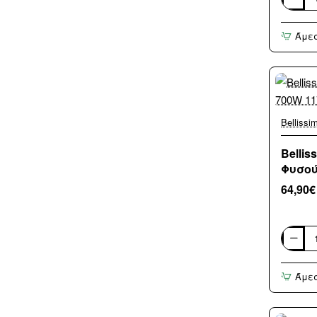
Bellissi
Trotec
K9
2500
Άμε
Asciuga
Inventor
Capelli
2300
W
Tesla
Nero,
Rosa
11860
Braun
Bellissi
Belli
Philips
Φυσού
64,90€
Bellissi
My
Pro
Άμε
Diffon
Πιστολά
Μαλλι
με