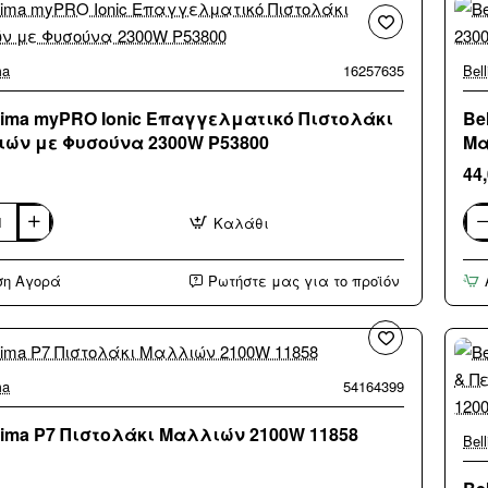
α
με
Αέ
&
Πε
ma
16257635
Bel
Κε
για
Ίσι
ssima myPRO Ionic Επαγγελματικό Πιστολάκι
Be
και
ών με Φυσούνα 2300W P53800
Μα
Μπ
10
44
117
Καλάθι
ma
Bel
P11
Επ
ση Αγορά
Ρωτήστε μας για το προϊόν
λματικό
Πισ
κι
Μα
ών
23
114
α
ma
54164399
ssima P7 Πιστολάκι Μαλλιών 2100W 11858
Bel