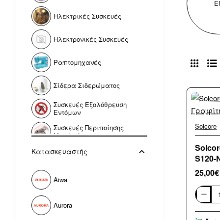
Ε
Ηλεκτρικές Συσκευές
Ηλεκτρονικές Συσκευές
Ραπτομηχανές
Σίδερα Σιδερώματος
Συσκευές Εξολόθρευση
Εντόμων
Solcore
Συσκευές Περιποίησης
Μαλλιών
Solco
Κατασκευαστής
S120-
25,00€
Aiwa
Solcore
Aurora
Εξαερι
Σειρά