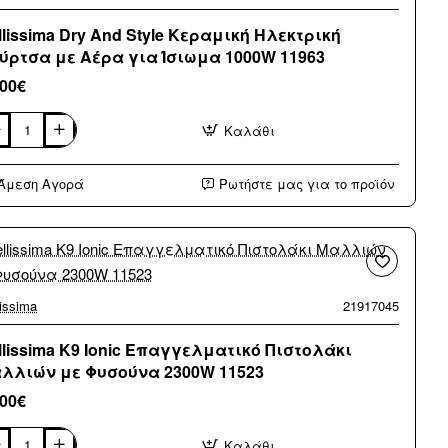
ούκλες
0W
llissima Dry And Style Κεραμική Ηλεκτρική
ck
ύρτσα με Αέρα για Ίσιωμα 1000W 11963
86
,00€
Καλάθι
lissima
Άμεση Αγορά
Ρωτήστε μας για το προϊόν
le
ραμική
κτρική
ύρτσα
ρα
ωμα
lissima
21917045
00W
63
llissima K9 Ionic Επαγγελματικό Πιστολάκι
λλιών με Φυσούνα 2300W 11523
,00€
Καλάθι