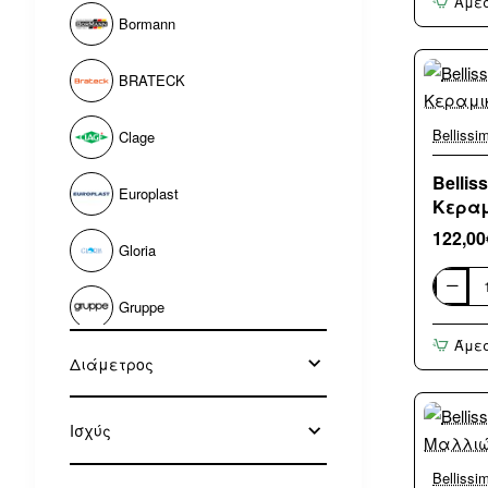
Άμε
“N”
–
Bormann
Φ120
Μοντέλ
S120-
BRATECK
NG
Γραφίτ
Bellissi
Clage
Belli
Europlast
Κεραμ
122,00
Gloria
Bellissi
Gruppe
Absolute
4XL
Άμε
11873
Πρέσα
Διάμετρος
HomeVero
Μαλλι
με
Κεραμι
IQ
Ισχύς
Πλάκες
Ionic
90W
Juro-pro
Bellissi