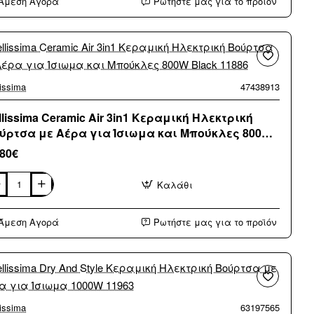
Άμεση Αγορά
Ρωτήστε μας για το προϊόν
αεριστήρας
άνιου
νοδιακόπτη
κες
εις)
lissima
47438913
llissima Ceramic Air 3in1 Κεραμική Ηλεκτρική
ύρτσα με Αέρα για Ίσιωμα και Μπούκλες 800W
ack 11886
,80€
Καλάθι
lissima
amic
Άμεση Αγορά
Ρωτήστε μας για το προϊόν
1
ραμική
κτρική
ύρτσα
ρα
ωμα
lissima
63197565