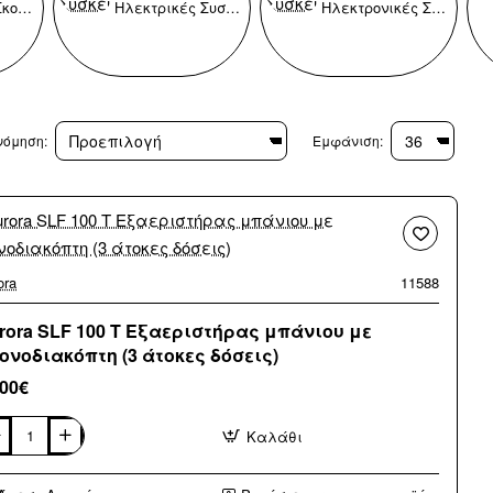
Ηλεκτρικές Σκούπες - Σκουπάκια
Ηλεκτρικές Συσκευές
Ηλεκτρονικές Συσκευές
νόμηση:
Εμφάνιση:
ora
11588
rora SLF 100 T Εξαεριστήρας μπάνιου με
ονοδιακόπτη (3 άτοκες δόσεις)
,00€
Καλάθι
ora
F