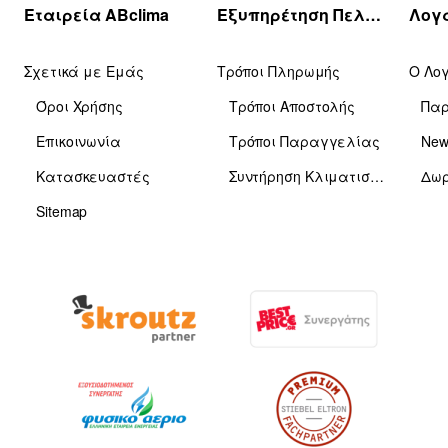
Εταιρεία ABclima
Εξυπηρέτηση Πελατών
Σχετικά με Εμάς
Τρόποι Πληρωμής
Ο Λο
Όροι Χρήσης
Τρόποι Αποστολής
Πα
Επικοινωνία
Τρόποι Παραγγελίας
News
Κατασκευαστές
Συντήρηση Κλιματιστικών
Δωρ
Sitemap