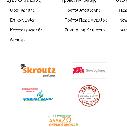
Σχετικά με Εμάς
Τρόποι Πληρωμής
Ο Λο
Όροι Χρήσης
Τρόποι Αποστολής
Πα
Επικοινωνία
Τρόποι Παραγγελίας
News
Κατασκευαστές
Συντήρηση Κλιματιστικών
Δωρ
Sitemap