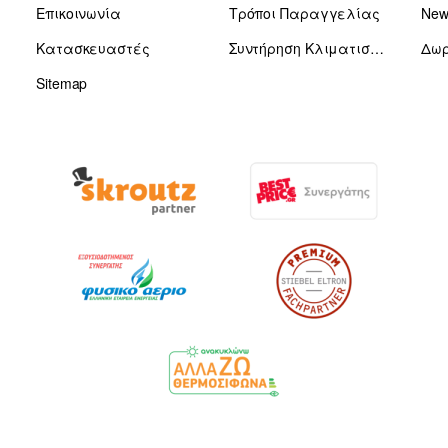
Επικοινωνία
Τρόποι Παραγγελίας
News
Κατασκευαστές
Συντήρηση Κλιματιστικών
Δωρ
Sitemap