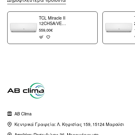
TCL Miracle II
12CHSA/VE
Κλιματιστικό
559,00€
Τοίχου 12000 btu/h
με WiFi A++/A+++
με 10 χρόνια
εγγύηση (3
άτοκες δόσεις)
AB Clima
Κεντρικά Γραφεία: Λ. Κηφισίας 159, 15124 Μαρούσι
Αποθήκη: Ποσειδώνος 36, Μεταμόρφωση