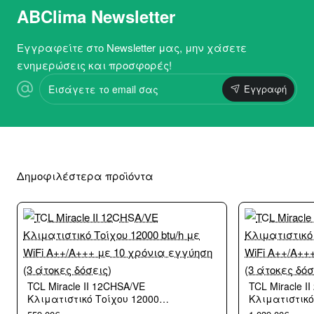
ABClima Newsletter
Εγγραφείτε στο Newsletter μας, μην χάσετε
ενημερώσεις και προσφορές!
Εισάγετε
Εγγραφή
το
email
σας
Δημοφιλέστερα προϊόντα
TCL Miracle II 12CHSA/VE
TCL Miracle I
Κλιματιστικό Τοίχου 12000
Κλιματιστικό
btu/h με WiFi A++/A+++ με 10
btu/h με WiFi