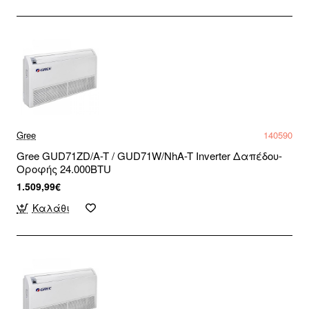
Gree
140590
Gree GUD71ZD/A-T / GUD71W/NhA-T Inverter Δαπέδου-
Οροφής 24.000BTU
1.509,99€
Καλάθι