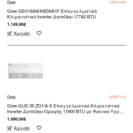
Gree
34501436
Gree GEH18AA/K6DNA1F Επαγγελματικό
Κλιματιστικό Inverter Δαπέδου 17742 BTU
1.149,99€
Καλάθι
Gree
62987014
Gree GUD 35 ZD1/A-S Επαγγελματικό Κλιματιστικό
Inverter Δαπέδου-Οροφής 11900 BTU με Ψυκτικό Υγρό
R32 και WiFi
1.090,00€
Καλάθι