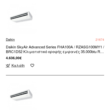
Daikin
21674
Daikin SkyAir Advanced Series FHA100A / RZASG100MY1 /
BRC1D52 Κλιματιστικό οροφής εμφανές 35.000btu R32
Inverter Τριφασικό (3 άτοκες δόσεις)
4.636,00€
Καλάθι