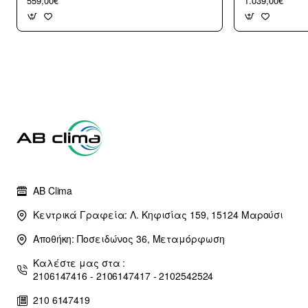
559,00€
1.039,00€
χρόνια εγγύηση (3 άτοκες
χρόνια εγγύη
δόσεις)
δόσεις)
AB Clima
Κεντρικά Γραφεία: Λ. Κηφισίας 159, 15124 Μαρούσι
Αποθήκη: Ποσειδώνος 36, Μεταμόρφωση
Καλέστε μας στα :
2106147416 - 2106147417 - 2102542524
210 6147419