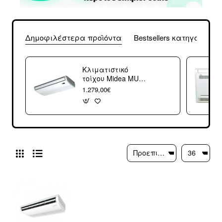
Δημοφιλέστερα προϊόντα
Bestsellers κατηγορίας
Κλιματιστικό
τοίχου Midea MUE-
18HRFN1-QRC8
1.279,00€
18000 btu A++/A (3
άτοκες δόσεις)