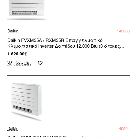
Daikin
143080
Daikin FVXM35A / RXM35R Επαγγελματικό
Κλιματιστικό Inverter Δαπέδου 12.000 Btu (3 άτοκες
δόσεις)
1.626,00€
Καλάθι
Daikin
140594