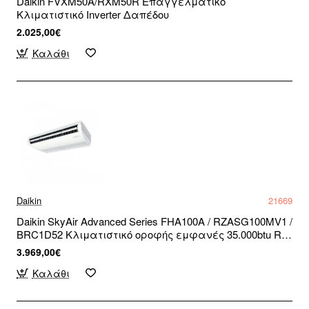
Daikin FVXM50A/RXM50R Επαγγελματικό
Κλιματιστικό Inverter Δαπέδου
2.025,00€
Καλάθι
Daikin
21669
Daikin SkyAir Advanced Series FHA100A / RZASG100MV1 /
BRC1D52 Κλιματιστικό οροφής εμφανές 35.000btu R32
Inverter μονοφασικό (3 άτοκες δόσεις)
3.969,00€
Καλάθι