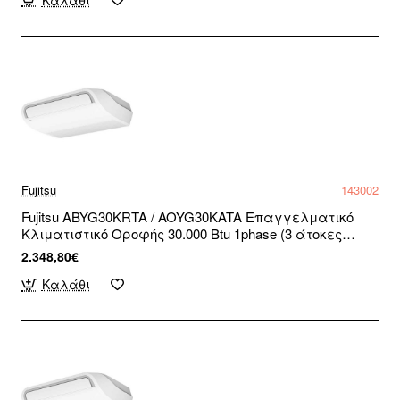
Fujitsu
143002
Fujitsu ABYG30KRTA / AOYG30KATA Επαγγελματικό
Κλιματιστικό Οροφής 30.000 Btu 1phase (3 άτοκες
δόσεις)
2.348,80€
Καλάθι