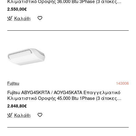
Κλιματιστικό Οροφής 36.000 Btu 3Phase (3 άτοκες
δόσεις)
2.550,00€
Καλάθι
Fujitsu
143006
Fujitsu ABYG45KRTA / AOYG45KATA Επαγγελματικό
Κλιματιστικό Οροφής 45.000 Btu 1Phase (3 άτοκες
δόσεις)
2.848,80€
Καλάθι