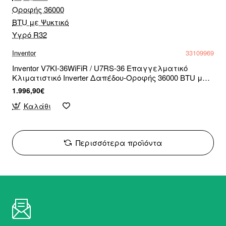
Inventor
33109969
Inventor V7KI-36WiFiR / U7RS-36 Επαγγελματικό
Κλιματιστικό Inverter Δαπέδου-Οροφής 36000 BTU με
Ψυκτικό Υγρό R32
1.996,90€
Καλάθι
Περισσότερα προϊόντα