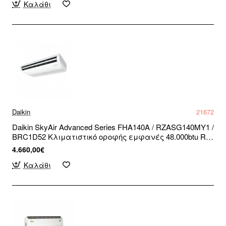
Καλάθι
Daikin
21672
Daikin SkyAir Advanced Series FHA140A / RZASG140MY1 /
BRC1D52 Κλιματιστικό οροφής εμφανές 48.000btu R32
Inverter Τριφασικό (3 άτοκες δόσεις)
4.660,00€
Καλάθι