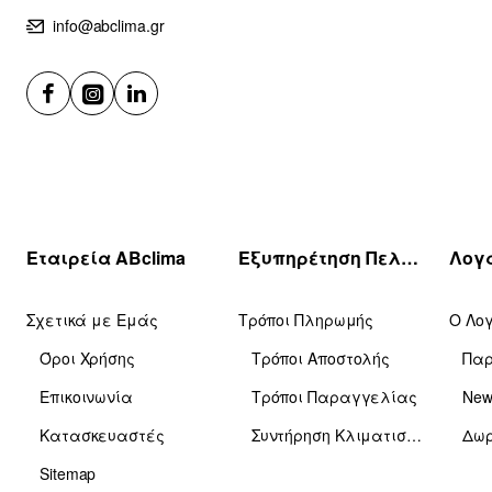
info@abclima.gr
Εταιρεία ABclima
Εξυπηρέτηση Πελατών
Σχετικά με Εμάς
Τρόποι Πληρωμής
Ο Λο
Όροι Χρήσης
Τρόποι Αποστολής
Πα
Επικοινωνία
Τρόποι Παραγγελίας
News
Κατασκευαστές
Συντήρηση Κλιματιστικών
Δωρ
Sitemap