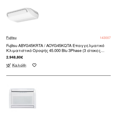
Fujitsu
143007
Fujitsu ABYG45KRTA / AOYG45KQTA Επαγγελματικό
Κλιματιστικό Οροφής 45.000 Btu 3Phase (3 άτοκες
δόσεις)
2.948,80€
Καλάθι