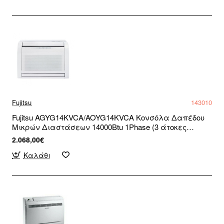
Fujitsu
143010
Fujitsu AGYG14KVCA/AOYG14KVCA Κονσόλα Δαπέδου
Μικρών Διαστάσεων 14000Btu 1Phase (3 άτοκες
δόσεις)
2.068,00€
Καλάθι