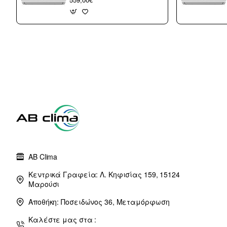
Τοίχου 12000 btu/h
με WiFi A++/A+++
με 10 χρόνια
εγγύηση (3 άτοκες
δόσεις)
AB Clima
Κεντρικά Γραφεία: Λ. Κηφισίας 159, 15124
Μαρούσι
Αποθήκη: Ποσειδώνος 36, Μεταμόρφωση
Καλέστε μας στα :