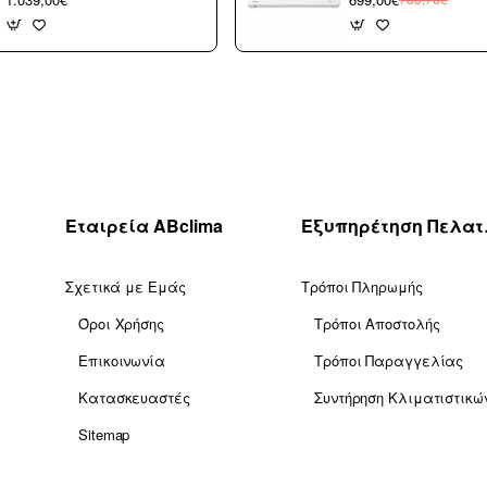
Τοίχου 24000 btu/h
A+++/A+++ με WiFi
με WiFi A++/A+++
(3 άτοκες δόσεις)
με 10 χρόνια
εγγύηση (3 άτοκες
δόσεις)
Εταιρεία ABclima
Εξυ
Σχετικά με Εμάς
Τρόποι Πληρωμής
Όροι Χρήσης
Τρόποι Αποστολής
Επικοινωνία
Τρόποι Παραγγελίας
Κατασκευαστές
Συντήρηση Κλιματιστικώ
Sitemap