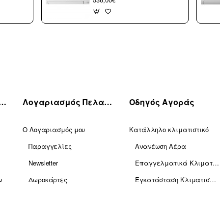
Inventer 9000 btu R32
(3 άτοκες δόσεις)
πηρέτηση Πελατών
Λογαριασμός Πελατών
Οδηγός Αγοράς
Ο Λογαριασμός μου
Κατάλληλο κλιματιστικό
Παραγγελίες
Ανανέωση Αέρα
Newsletter
Επαγγελματικά Κλιματιστικά
ν
Δωροκάρτες
Εγκατάσταση Κλιματισμού