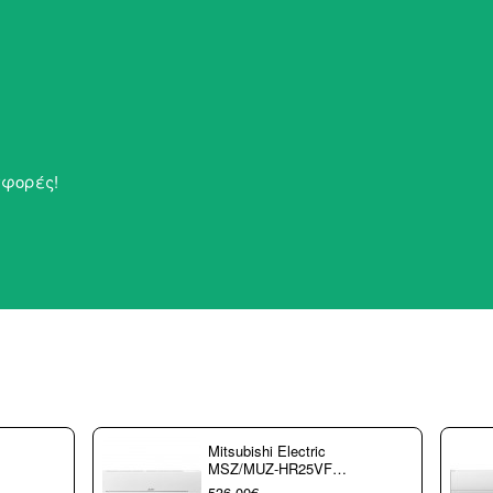
σφορές!
Mitsubishi Electric
MSZ/MUZ-HR25VF
Κλιματιστικό τοίχου
536,00€