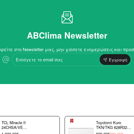
ABClima Newsletter
είτε στο Newsletter μας, μην χάσετε ενημερώσεις και προ
Εισάγετε
Εγγραφή
το
email
σας
TCL Miracle II
Toyotomi Kuro
24CHSA/VE
TKN/TKG 628R32
Κλιματιστικό
9.000 btu/h
1.039,00€
699,00€
783,76€