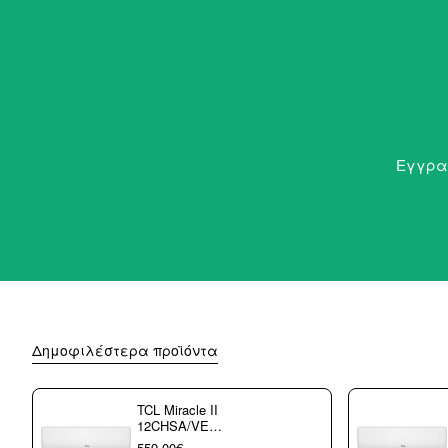
Εγγραφ
Δημοφιλέστερα προϊόντα
TCL Miracle II
12CHSA/VE
Κλιματιστικό
559,00€