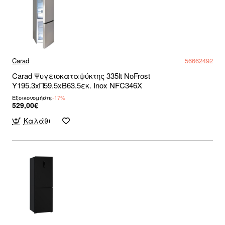
Carad
56662492
Carad Ψυγειοκαταψύκτης 335lt NoFrost
Υ195.3xΠ59.5xΒ63.5εκ. Inox NFC346X
Εξοικονομήστε
-17%
529,00€
Καλάθι