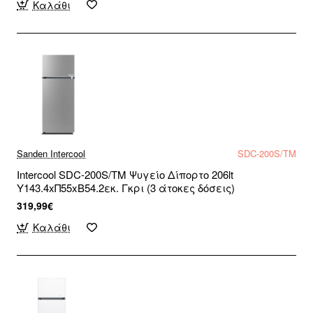
Καλάθι
Sanden Intercool
SDC-200S/TM
Intercool SDC-200S/TM Ψυγείο Δίπορτο 206lt
Υ143.4xΠ55xΒ54.2εκ. Γκρι (3 άτοκες δόσεις)
319,99€
Καλάθι