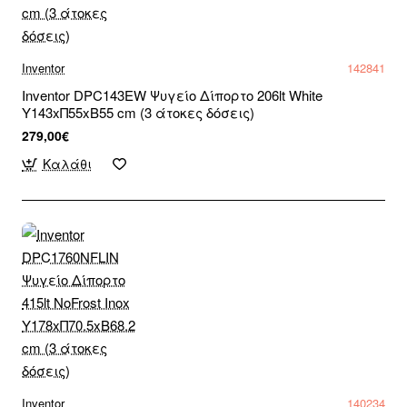
Inventor
142841
Inventor DPC143EW Ψυγείο Δίπορτο 206lt White
Υ143xΠ55xΒ55 cm (3 άτοκες δόσεις)
279,00€
Καλάθι
Inventor
140234