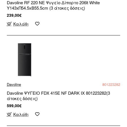
Davoline RF 220 NE Ψυγείο Δίπορτο 206lt White
Υ143xΠ54.5xΒ55.5cm (3 άτοκες δόσεις)
239,00€
Καλάθι
Davoline
801223282
Davoline ΨΥΓΕΙΟ FDX 415E NF DARK IX 801223282(3
άτοκες δόσεις)
599,00€
Καλάθι