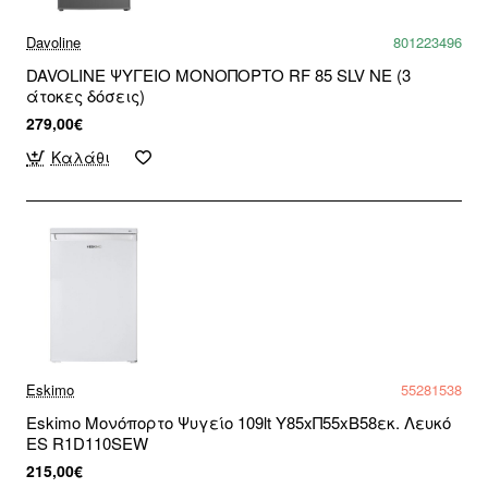
Davoline
801223496
DAVOLINE ΨΥΓΕΙΟ ΜΟΝΟΠΟΡΤΟ RF 85 SLV NE (3
άτοκες δόσεις)
279,00€
Καλάθι
Eskimo
55281538
Eskimo Μονόπορτο Ψυγείο 109lt Υ85xΠ55xΒ58εκ. Λευκό
ES R1D110SEW
215,00€