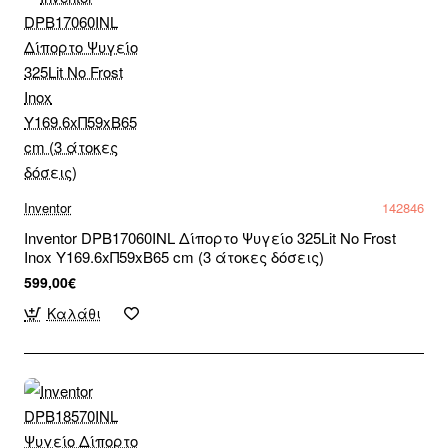
Inventor
142846
Inventor DPB17060INL Δίπορτο Ψυγείο 325Lit No Frost
Inox Υ169.6xΠ59xΒ65 cm (3 άτοκες δόσεις)
599,00€
Καλάθι