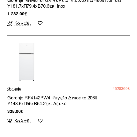
Υ181.7xΠ79.4xΒ70.6εκ. Inox
1.282,00€
Καλάθι
Gorenje
45283698
Gorenje RF4142PW4 Ψυγείο Δίπορτο 206lt
Υ143.6xΠ55xΒ54.2εκ. Λευκό
328,00€
Καλάθι