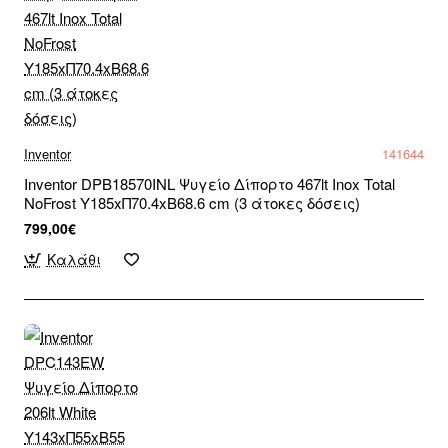
Inventor
141644
Inventor DPB18570INL Ψυγείο Δίπορτο 467lt Inox Total
NoFrost Υ185xΠ70.4xΒ68.6 cm (3 άτοκες δόσεις)
799,00€
Καλάθι