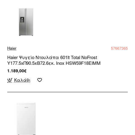
Haier
57667365
Haier Ψυγείο Ντουλάπα 601lt Total NoFrost
Υ177.5xΠ90.5xΒ72.6εκ. Inox HSW59F18EIMM
1.189,00€
Καλάθι