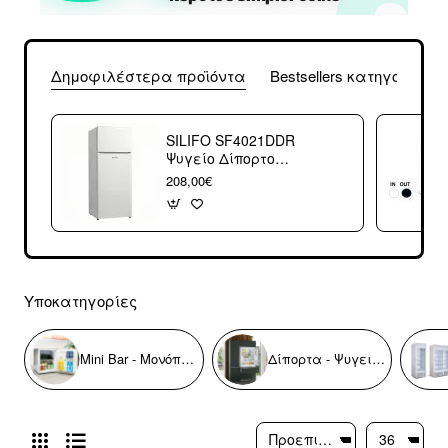
Δημοφιλέστερα προϊόντα
Bestsellers κατηγορίας
SILIFO SF4021DDR
Ψυγείο Δίπορτο
Λευκό
208,00€
144x54.5x54.4
Υποκατηγορίες
Mini Bar - Μονόπορτα
Δίπορτα - Ψυγειοκαταψύκτες