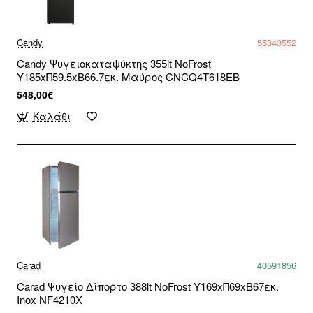
Candy
55343552
Candy Ψυγειοκαταψύκτης 355lt NoFrost
Υ185xΠ59.5xΒ66.7εκ. Μαύρος CNCQ4T618EB
548,00€
Καλάθι
Carad
40591856
Carad Ψυγείο Δίπορτο 388lt NoFrost Υ169xΠ69xΒ67εκ.
Inox NF4210X