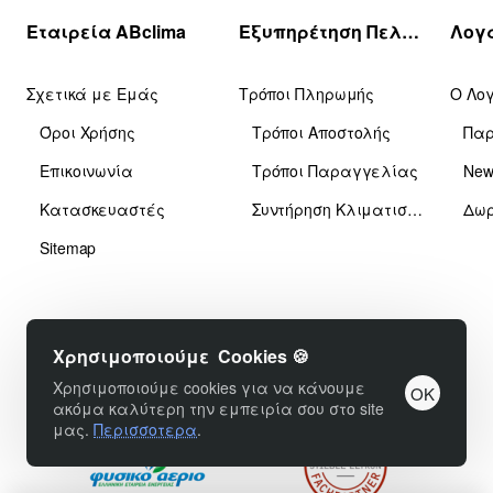
Εταιρεία ABclima
Εξυπηρέτηση Πελατών
Σχετικά με Εμάς
Τρόποι Πληρωμής
Ο Λο
Όροι Χρήσης
Τρόποι Αποστολής
Πα
Επικοινωνία
Τρόποι Παραγγελίας
News
Κατασκευαστές
Συντήρηση Κλιματιστικών
Δωρ
Sitemap
Χρησιμοποιούμε Cookies 🍪
Χρησιμοποιούμε cookies για να κάνουμε
OK
ακόμα καλύτερη την εμπειρία σου στο site
μας.
Περισσοτερα
.
Φίλτρα προϊόντων