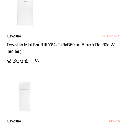
Davoline
801223265
Davoline Mini Bar 81lt Υ84xΠ48xΒ50εκ. Λευκό Ref 82e W
189,00€
Καλάθι
Davoline
142839