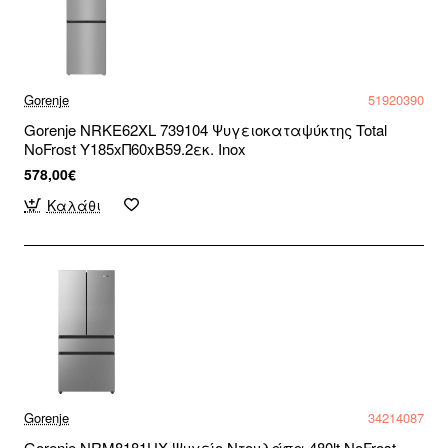
Gorenje
51920390
Gorenje NRKE62XL 739104 Ψυγειοκαταψύκτης Total
NoFrost Υ185xΠ60xΒ59.2εκ. Inox
578,00€
Καλάθι
Gorenje
34214087
Gorenje NRM8181UX Ψυγείο Ντουλάπα 480lt NoFrost