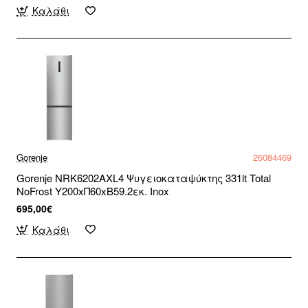
Καλάθι
Gorenje
26084469
Gorenje NRK6202AXL4 Ψυγειοκαταψύκτης 331lt Total
NoFrost Υ200xΠ60xΒ59.2εκ. Inox
695,00€
Καλάθι