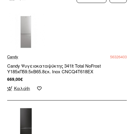
Candy
56326403
Candy Ψυγειοκαταψύκτης 341lt Total NoFrost
Υ185xΠ59.5xΒ65.8εκ. Inox CNCQ4T618EX
669,00€
Καλάθι