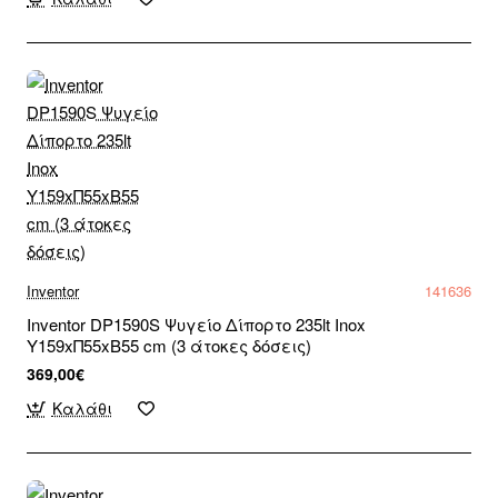
Inventor
141636
Inventor DP1590S Ψυγείο Δίπορτο 235lt Inox
Υ159xΠ55xΒ55 cm (3 άτοκες δόσεις)
369,00€
Καλάθι