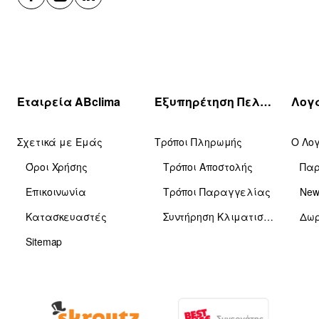
Εταιρεία ABclima
Εξυπηρέτηση Πελατών
Σχετικά με Εμάς
Τρόποι Πληρωμής
Ο Λο
Όροι Χρήσης
Τρόποι Αποστολής
Πα
Επικοινωνία
Τρόποι Παραγγελίας
News
Κατασκευαστές
Συντήρηση Κλιματιστικών
Δωρ
Sitemap