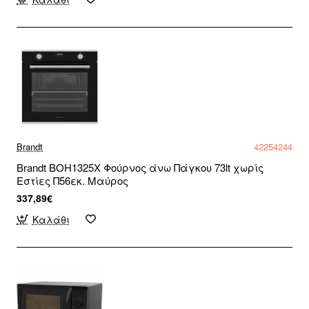
Brandt
42254244
Brandt BOH1325X Φούρνος άνω Πάγκου 73lt χωρίς
Εστίες Π56εκ. Μαύρος
337,89€
Καλάθι