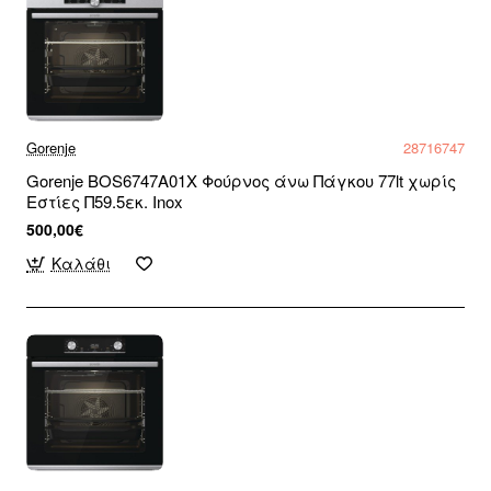
Gorenje
28716747
Gorenje BOS6747A01X Φούρνος άνω Πάγκου 77lt χωρίς
Εστίες Π59.5εκ. Inox
500,00€
Καλάθι