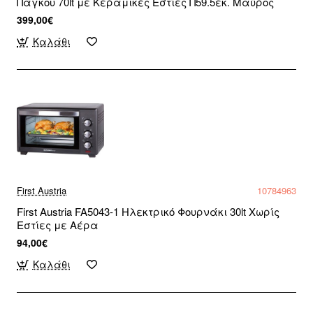
Πάγκου 70lt με Κεραμικές Εστίες Π59.5εκ. Μαύρος
399,00€
Καλάθι
First Austria
10784963
First Austria FA5043-1 Ηλεκτρικό Φουρνάκι 30lt Χωρίς
Εστίες με Αέρα
94,00€
Καλάθι