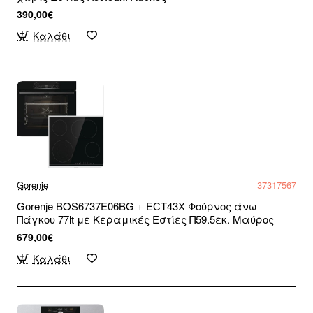
390,00€
Καλάθι
Gorenje
37317567
Gorenje BOS6737E06BG + ECT43X Φούρνος άνω
Πάγκου 77lt με Κεραμικές Εστίες Π59.5εκ. Μαύρος
679,00€
Καλάθι