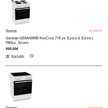
Gorenje
40122972
Gorenje GE6A40WB Κουζίνα 71lt με Εμαγιέ Εστίες
Π60εκ. Λευκή
500,00€
Καλάθι
Gorenje
40123145