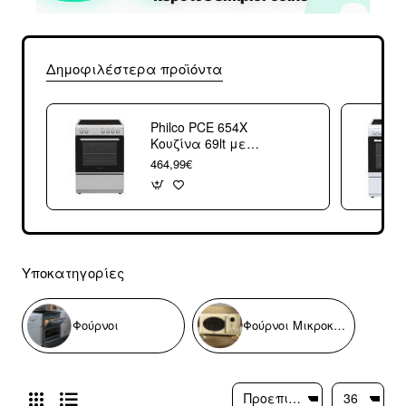
Δημοφιλέστερα προϊόντα
Philco PCE 654X
Κουζίνα 69lt με
Κεραμικές Εστίες
464,99€
Π60εκ. Inox
Υποκατηγορίες
Φούρνοι
Φούρνοι Μικροκυμάτων