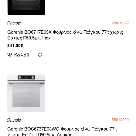
Gorenje
28626872
Gorenje BO6717E03X Φούρνος άνω Πάγκου 77lt χωρίς
Εστίες Π59.5εκ. Inox
341,00€
Καλάθι
Gorenje
55618300
Gorenje BOS6737E03WG Φούρνος άνω Πάγκου 77lt
χωρίς Εστίες Π59.5εκ. Λευκός