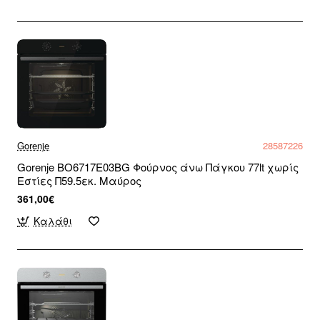
Gorenje
28587226
Gorenje BO6717E03BG Φούρνος άνω Πάγκου 77lt χωρίς
Εστίες Π59.5εκ. Μαύρος
361,00€
Καλάθι