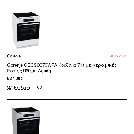
Gorenje
40122881
Gorenje GECS6C70WPA Κουζίνα 71lt με Κεραμικές
Εστίες Π60εκ. Λευκή
627,00€
Καλάθι