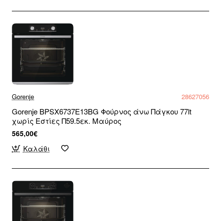
Gorenje
28627056
Gorenje BPSX6737E13BG Φούρνος άνω Πάγκου 77lt
χωρίς Εστίες Π59.5εκ. Μαύρος
565,00€
Καλάθι