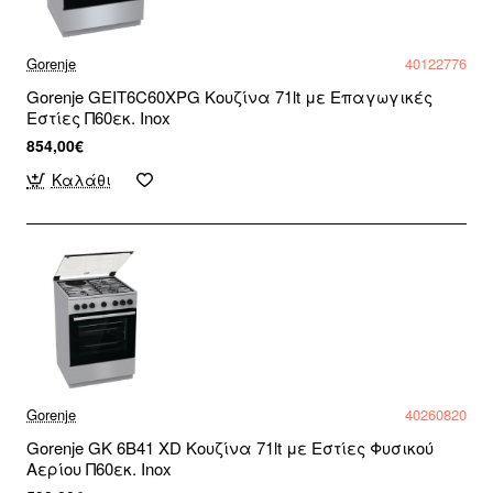
Gorenje
40122776
Gorenje GEIT6C60XPG Κουζίνα 71lt με Επαγωγικές
Εστίες Π60εκ. Inox
854,00€
Καλάθι
Gorenje
40260820
Gorenje GK 6B41 XD Κουζίνα 71lt με Εστίες Φυσικού
Αερίου Π60εκ. Inox