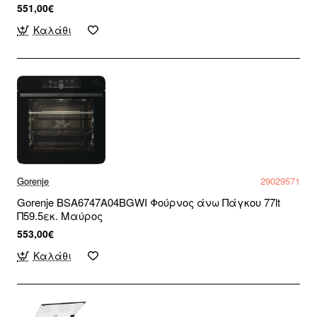
551,00€
Καλάθι
Gorenje
29029571
Gorenje BSA6747A04BGWI Φούρνος άνω Πάγκου 77lt
Π59.5εκ. Μαύρος
553,00€
Καλάθι