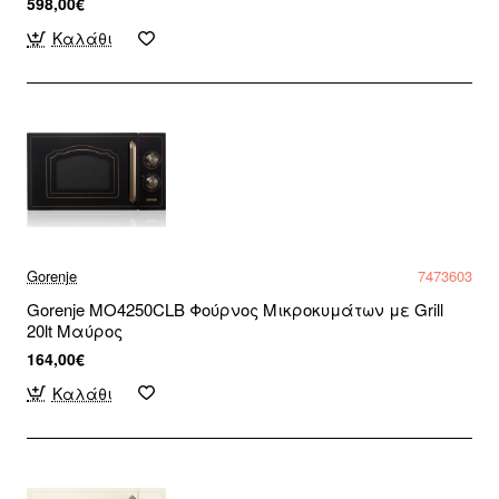
598,00€
Καλάθι
Gorenje
7473603
Gorenje MO4250CLB Φούρνος Μικροκυμάτων με Grill
20lt Μαύρος
164,00€
Καλάθι