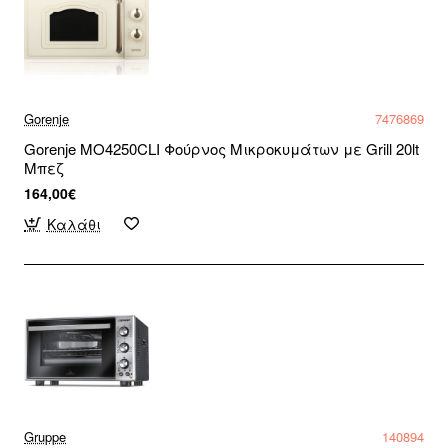
Gorenje
7476869
Gorenje MO4250CLI Φούρνος Μικροκυμάτων με Grill 20lt
Μπεζ
164,00€
Καλάθι
Gruppe
140894