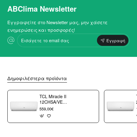
ABClima Newsletter
Εγγραφείτε στο Newsletter μας, μην χάσετε
ενημερώσεις και προσφορές!
Εισάγετε
Εγγραφή
το
email
σας
Δημοφιλέστερα προϊόντα
TCL Miracle II
12CHSA/VE
Κλιματιστικό
559,00€
Τοίχου 12000 btu/h
με WiFi A++/A+++
με 10 χρόνια
εγγύηση (3
άτοκες δόσεις)