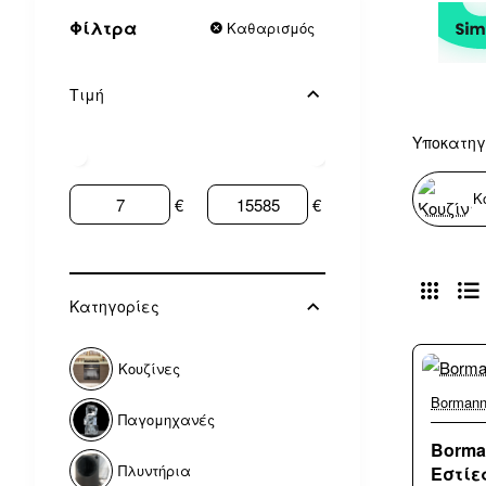
Φίλτρα
Καθαρισμός
Τιμή
Υποκατηγ
Κ
€
€
Κατηγορίες
Κουζίνες
Borman
Παγομηχανές
Borma
Πλυντήρια
Εστίε