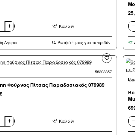
Μο
25
Καλάθι
n
Bor
BE
ικό
Επ
ση Αγορά
Ρωτήστε μας για το προϊόν
κι
Εστ
Κε
Μο
Λευ
(3
άτο
δόσ
n
58308857
Bos
nn Φούρνος Πίτσας Παραδοσιακός 079989
Bo
€
Μι
69
Καλάθι
n
Bos
ς
BEL
Εντ