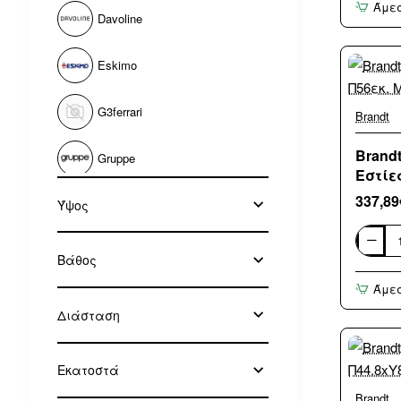
Άμε
Παραδο
Davoline
079989
Eskimo
G3ferrari
Brandt
Brand
Gruppe
Εστίε
337,89
Ύψος
Haier
Brandt
HomeVero
Βάθος
BOH132
Φούρνο
Άμε
άνω
IQ
Πάγκου
Διάσταση
73lt
χωρίς
Juro-pro
Εστίες
Π56εκ.
Εκατοστά
Μαύρος
Kumtel
Brandt