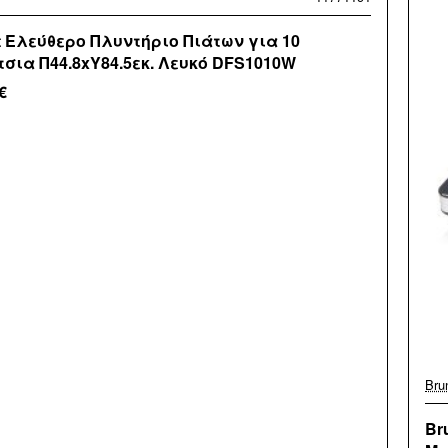
t Ελεύθερο Πλυντήριο Πιάτων για 10
τσια Π44.8xY84.5εκ. Λευκό DFS1010W
€
Bru
Br