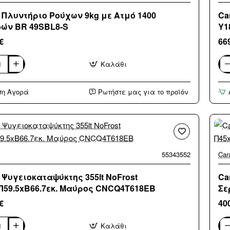
 Πλυντήριο Ρούχων 9kg με Ατμό 1400
Ca
ών BR 49SBL8-S
Υ1
€
66
Καλάθι
Can
ιο
Ψυγ
341l
ση Αγορά
Ρωτήστε μας για το προϊόν
Tota
NoF
Υ18
Ino
ν
CN
55343552
Car
 Ψυγειοκαταψύκτης 355lt NoFrost
Ca
Π59.5xΒ66.7εκ. Μαύρος CNCQ4T618EB
Σε
€
40
Καλάθι
Car