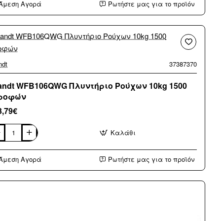
Άμεση Αγορά
Ρωτήστε μας για το προϊόν
ρνος
κροκυμάτων
ύρος
ndt
37387370
andt WFB106QWG Πλυντήριο Ρούχων 10kg 1500
ροφών
3,79€
Καλάθι
ndt
B106QWG
ντήριο
Άμεση Αγορά
Ρωτήστε μας για το προϊόν
ύχων
g
0
ροφών