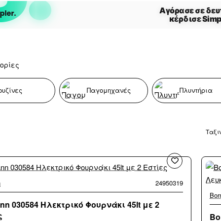
ορίες
ουζίνες
Παγομηχανές
Πλυντήρια
Ταξι
n
24950319
Bor
nn 030584 Ηλεκτρικό Φουρνάκι 45lt με 2
ς
Bo