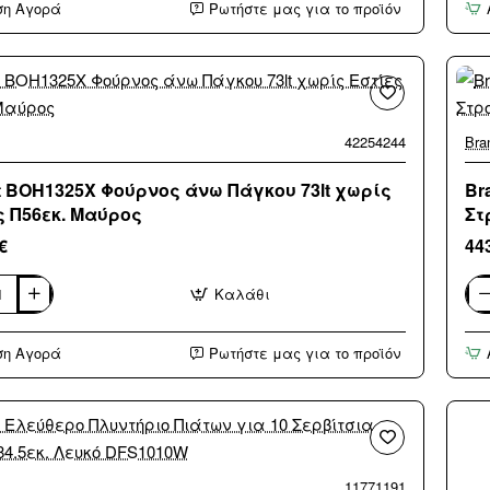
ση Αγορά
Ρωτήστε μας για το προϊόν
σιακός
Φού
Μι
με
Grill
21lt
Μα
42254244
Bra
t BOH1325X Φούρνος άνω Πάγκου 73lt χωρίς
Br
ς Π56εκ. Μαύρος
Στ
€
44
Καλάθι
Bra
5X
WF
ς
Πλυ
ση Αγορά
Ρωτήστε μας για το προϊόν
Ρο
10k
150
Στ
11771191