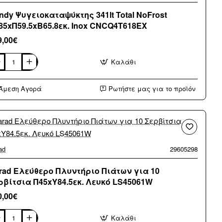
ndy Ψυγειοκαταψύκτης 341lt Total NoFrost
85xΠ59.5xΒ65.8εκ. Inox CNCQ4T618EX
9,00€
Καλάθι
dy
ειοκαταψύκτης
t
Άμεση Αγορά
Ρωτήστε μας για το προϊόν
l
rost
5xΠ59.5xΒ65.8εκ.
x
CQ4T618EX
ad
29605298
rad Ελεύθερο Πλυντήριο Πιάτων για 10
ρβίτσια Π45xY84.5εκ. Λευκό LS45061W
0,00€
Καλάθι
ad