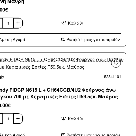
νή Μαύρη
,00€
Καλάθι
no
N-
5
Άμεση Αγορά
Ρωτήστε μας για το προϊόν
ιτραπέζια
ία
αγωγική
νή
ύρη
dy
52341101
ndy FIDCP N615 L + CH64CCB/4U2 Φούρνος άνω
γκου 70lt με Κεραμικές Εστίες Π59.5εκ. Μαύρος
9,00€
Καλάθι
dy
DCP
5
Άμεση Αγορά
Ρωτήστε μας για το προϊόν