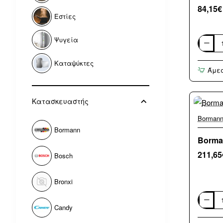
84,15€
Εστίες
Ψυγεία
Borman
030584
Ηλεκτρ
Καταψύκτες
Άμε
Φουρνά
45lt
με
2
Κατασκευαστής
Εστίες
Borman
Bormann
Borma
211,65
Bosch
Bronxi
Borman
Candy
Φούρνο
Πίτσας