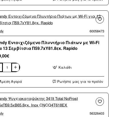
64CCB/4U2
ρνος
ω
γκου
dy
60058473
ραμικές
ίες
.5εκ.
ndy Εντοιχιζόμενο Πλυντήριο Πιάτων με Wi-Fi
ύρος
α 13 Σερβίτσια Π59.7xY81.8εκ. Rapido
9,00€
Καλάθι
dy
οιχιζόμενο
ντήριο
Άμεση Αγορά
Ρωτήστε μας για το προϊόν
των
βίτσια
.7xY81.8εκ.
dy
56326403
ido