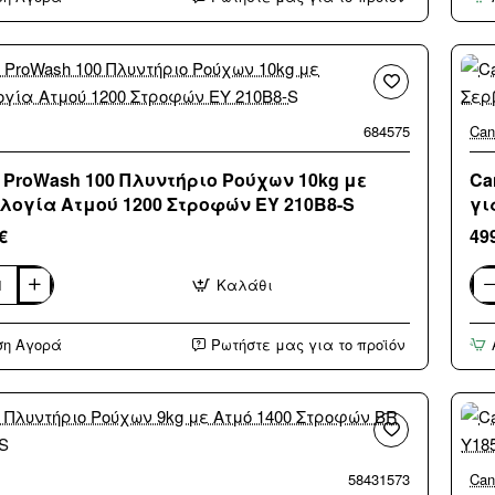
+
CH
Φού
άν
Πά
70lt
με
684575
Can
Κε
Εστ
Π59
 ProWash 100 Πλυντήριο Ρούχων 10kg με
Ca
Μα
λογία Ατμού 1200 Στροφών EY 210B8-S
γι
€
49
Καλάθι
Can
h
Εντ
Πλυ
ση Αγορά
Ρωτήστε μας για το προϊόν
ιο
Πιά
με
Wi-
Fi
ογία
για
13
Σερ
ν
Π59
58431573
Can
Rap