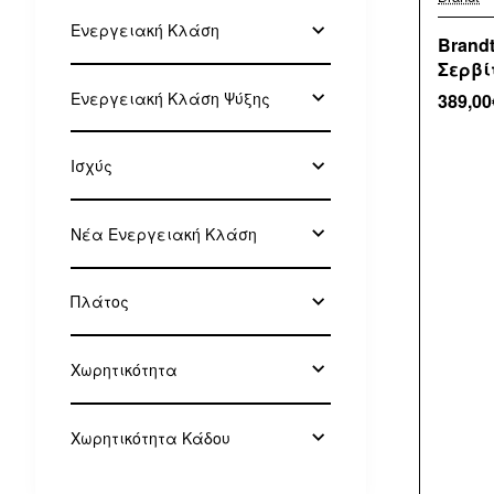
Ενεργειακή Κλάση
Brand
LG
Σερβί
Ενεργειακή Κλάση Ψύξης
389,00
Liebherr
Luxell
Ισχύς
Miele
Νέα Ενεργειακή Κλάση
MULTIHOME
Πλάτος
Nobu
Χωρητικότητα
Primo
Χωρητικότητα Κάδου
Sanden Intercool