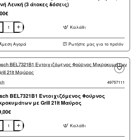
νή Λευκή (3 άτοκες δόσεις)
,00€
Καλάθι
mann
P3100
ιτραπέζια
Άμεση Αγορά
Ρωτήστε μας για το προϊόν
ία
ραμική
νή
κή
κες
εις)
ch
49757111
sch BEL7321B1 Εντοιχιζόμενος Φούρνος
κροκυμάτων με Grill 21lt Μαύρος
9,00€
Καλάθι
ch
7321B1
οιχιζόμενος