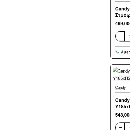
210B8-
S
Candy
Στροφ
499,00
Candy
Πλυντήρ
Ρούχων
Άμε
9kg
με
Ατμό
1400
Στροφώ
BR
49SBL8-
S
Candy
Candy
Υ185x
548,00
Candy