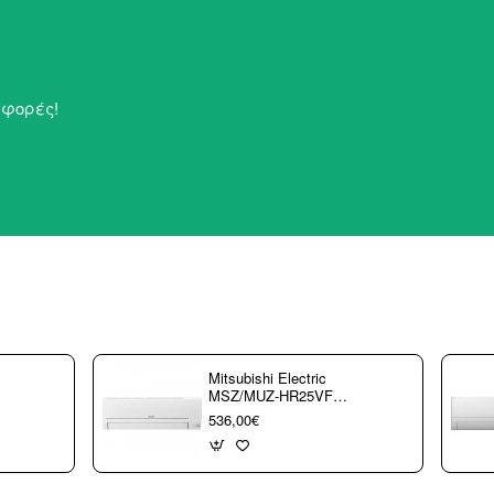
σφορές!
Mitsubishi Electric
MSZ/MUZ-HR25VF
Κλιματιστικό τοίχου
536,00€
Inventer 9000 btu R32
(3 άτοκες δόσεις)