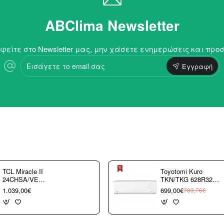
ABClima Newsletter
είτε στο Newsletter μας, μην χάσετε ενημερώσεις και προ
Εισάγετε
Εγγραφή
το
email
σας
TCL Miracle II
Toyotomi Kuro
24CHSA/VE
TKN/TKG 628R32
Κλιματιστικό
9.000 btu/h
1.039,00€
699,00€
783,76€
Τοίχου 24000 btu/h
A+++/A+++ με WiFi
με WiFi A++/A+++
(3 άτοκες δόσεις)
με 10 χρόνια
εγγύηση (3 άτοκες