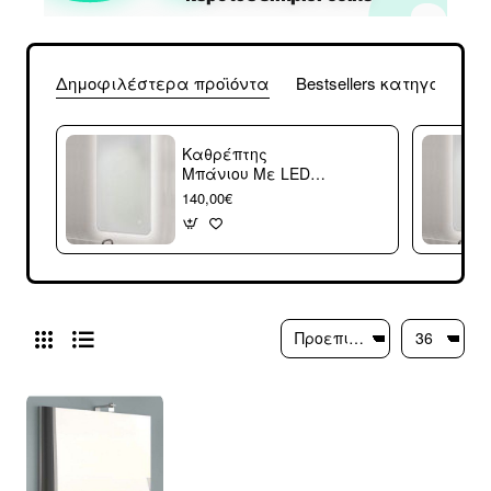
Δημοφιλέστερα προϊόντα
Bestsellers κατηγορίας
Καθρέπτης
Μπάνιου Με LED
Kolossos Square
140,00€
(60x80cm) 876880