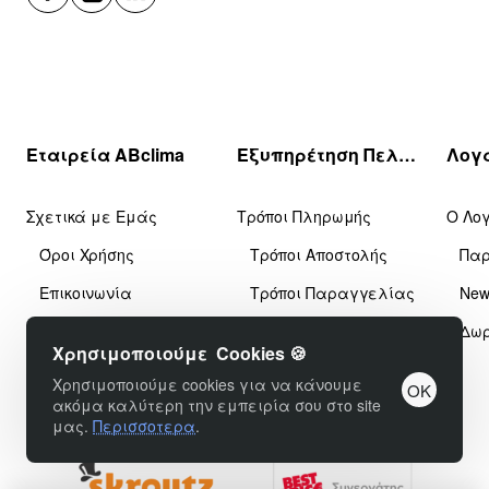
Εταιρεία ABclima
Εξυπηρέτηση Πελατών
Σχετικά με Εμάς
Τρόποι Πληρωμής
Ο Λο
Όροι Χρήσης
Τρόποι Αποστολής
Πα
Επικοινωνία
Τρόποι Παραγγελίας
News
Κατασκευαστές
Συντήρηση Κλιματιστικών
Δωρ
Χρησιμοποιούμε Cookies 🍪
Sitemap
Χρησιμοποιούμε cookies για να κάνουμε
OK
ακόμα καλύτερη την εμπειρία σου στο site
μας.
Περισσοτερα
.
Φίλτρα προϊόντων