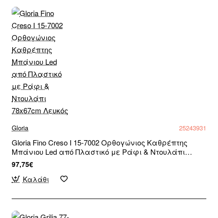
Gloria
25243931
Gloria Fino Creso Ι 15-7002 Ορθογώνιος Καθρέπτης
Μπάνιου Led από Πλαστικό με Ράφι & Ντουλάπι
78x67cm Λευκός
97,75€
Καλάθι