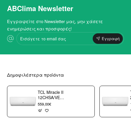
ABClima Newsletter
Εγγραφείτε στο Newsletter μας, μην χάσετε
ενημερώσεις και προσφορές!
Εισάγετε
Εγγραφή
το
email
σας
Δημοφιλέστερα προϊόντα
TCL Miracle II
12CHSA/VE
Κλιματιστικό
559,00€
Τοίχου 12000 btu/h
με WiFi A++/A+++
με 10 χρόνια
εγγύηση (3
άτοκες δόσεις)