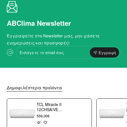
ABClima Newsletter
Εγγραφείτε στο Newsletter μας, μην χάσετε
ενημερώσεις και προσφορές!
Εισάγετε
Εγγραφή
το
email
σας
Δημοφιλέστερα προϊόντα
TCL Miracle II
12CHSA/VE
Κλιματιστικό
559,00€
Τοίχου 12000 btu/h
με WiFi A++/A+++