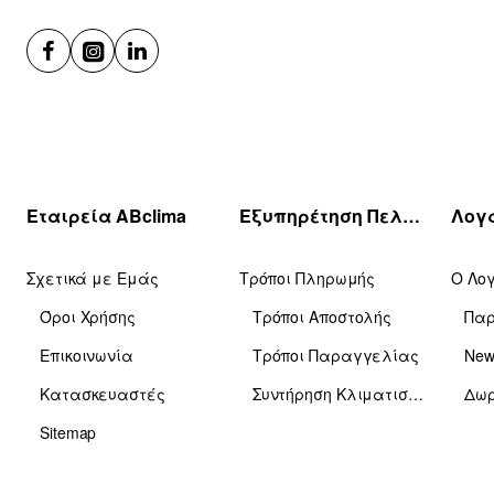
Εταιρεία ABclima
Εξυπηρέτηση Πελατών
Σχετικά με Εμάς
Τρόποι Πληρωμής
Ο Λο
Όροι Χρήσης
Τρόποι Αποστολής
Πα
Επικοινωνία
Τρόποι Παραγγελίας
News
Κατασκευαστές
Συντήρηση Κλιματιστικών
Δωρ
Sitemap