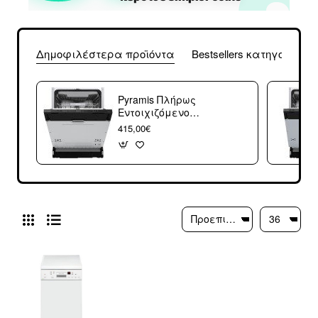
Δημοφιλέστερα προϊόντα
Bestsellers κατηγορίας
Pyramis Πλήρως
Εντοιχιζόμενο
Πλυντήριο Πιάτων
415,00€
για 14 Σερβίτσια
Π59.8xY81.5εκ.
PDWFD 60FI