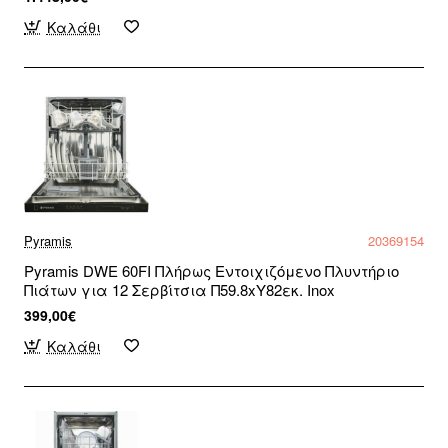
Καλάθι
Pyramis
20369154
Pyramis DWE 60FI Πλήρως Εντοιχιζόμενο Πλυντήριο
Πιάτων για 12 Σερβίτσια Π59.8xY82εκ. Inox
399,00€
Καλάθι