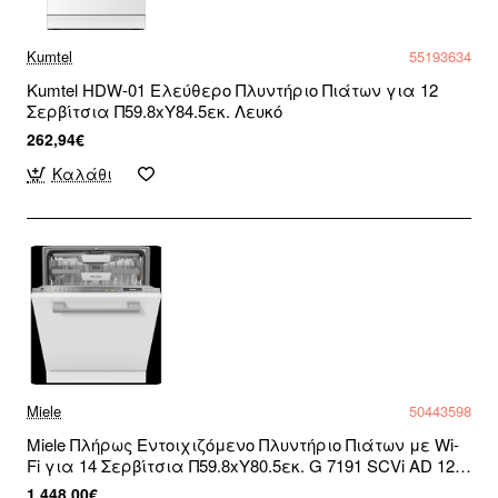
Kumtel
55193634
Kumtel HDW-01 Ελεύθερο Πλυντήριο Πιάτων για 12
Σερβίτσια Π59.8xY84.5εκ. Λευκό
262,94€
Καλάθι
Miele
50443598
Miele Πλήρως Εντοιχιζόμενο Πλυντήριο Πιάτων με Wi-
Fi για 14 Σερβίτσια Π59.8xY80.5εκ. G 7191 SCVi AD 125
Edition
1.448,00€