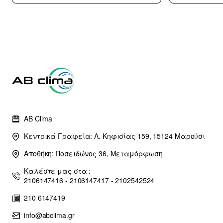
με 10 χρόνια
εγγύηση (3
άτοκες δόσεις)
AB Clima
Κεντρικά Γραφεία: Λ. Κηφισίας 159, 15124 Μαρούσι
Αποθήκη: Ποσειδώνος 36, Μεταμόρφωση
Καλέστε μας στα :
2106147416 - 2106147417 - 2102542524
210 6147419
info@abclima.gr