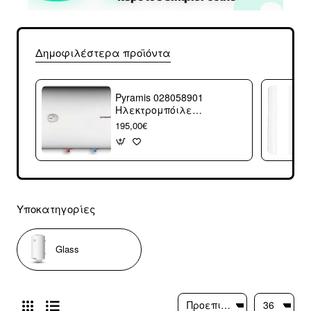
Δημοφιλέστερα προϊόντα
Pyramis 028058901
Ηλεκτρομπόιλερ
80lt Glass
195,00€
Οριζόντιο 4kW
Υποκατηγορίες
Glass