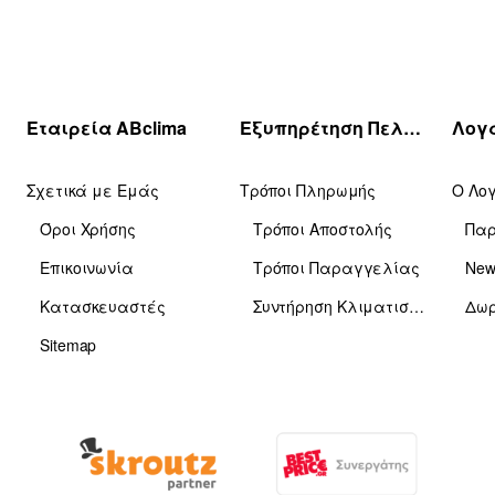
Εταιρεία ABclima
Εξυπηρέτηση Πελατών
Σχετικά με Εμάς
Τρόποι Πληρωμής
Ο Λο
Όροι Χρήσης
Τρόποι Αποστολής
Πα
Επικοινωνία
Τρόποι Παραγγελίας
News
Κατασκευαστές
Συντήρηση Κλιματιστικών
Δωρ
Sitemap