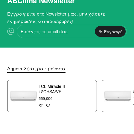
ABClima Newsletter
Εγγραφείτε στο Newsletter μας, μην χάσετε
ενημερώσεις και προσφορές!
Εισάγετε
Εγγραφή
το
email
σας
Δημοφιλέστερα προϊόντα
TCL Miracle II
12CHSA/VE
Κλιματιστικό
559,00€
Τοίχου 12000 btu/h
με WiFi A++/A+++
με 10 χρόνια
εγγύηση (3
άτοκες δόσεις)