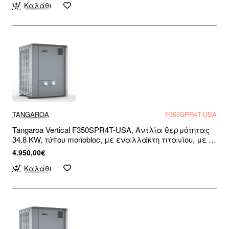
Καλάθι
TANGAROA
F350SPR4T-USA
Tangaroa Vertical F350SPR4T-USA, Αντλία θερμότητας
34.8 KW, τύπου monobloc, με εναλλάκτη τιτανίου, με R-
32, για πισίνες και σπα, WiFi Ready, Τριφασική
4.950,00€
Καλάθι