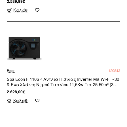
2.589,99€
Καλάθι
Econ
129843
Spa Econ F 110SP Αντλία Πισίνας Inventer Με Wi-Fi R32
& Εναλλάκτη Νερού Τιτανίου 11,5Kw Για 25-50m³ (3
άτοκες δόσεις)
2.628,00€
Καλάθι