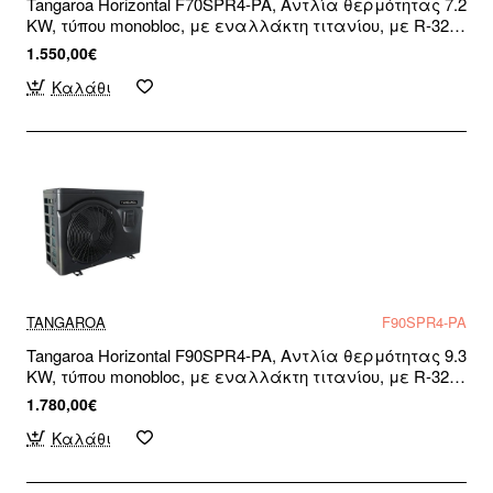
Tangaroa Horizontal F70SPR4-PA, Αντλία θερμότητας 7.2
KW, τύπου monobloc, με εναλλάκτη τιτανίου, με R-32,
για πισίνες και σπα, WiFi Ready, Μονοφασική
1.550,00€
Καλάθι
TANGAROA
F90SPR4-PA
Tangaroa Horizontal F90SPR4-PA, Αντλία θερμότητας 9.3
KW, τύπου monobloc, με εναλλάκτη τιτανίου, με R-32,
για πισίνες και σπα, WiFi Ready, Μονοφασική
1.780,00€
Καλάθι