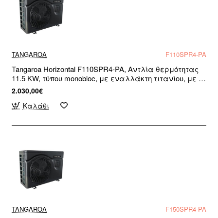
TANGAROA
F110SPR4-PA
Tangaroa Horizontal F110SPR4-PA, Αντλία θερμότητας
11.5 KW, τύπου monobloc, με εναλλάκτη τιτανίου, με R-
32, για πισίνες και σπα, WiFi Ready, Μονοφασική
2.030,00€
Καλάθι
TANGAROA
F150SPR4-PA