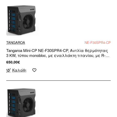
TANGAROA
NE-F30SPR4-CP
Tangaroa Mini-CP NE-F30SPR4-CP, Αντλία θερμότητας
3 KW, τύπου monobloc, με εναλλάκτη τιτανίου, με R-32,
για πισίνες και SPA, WiFi Re, Μονοφασική
650,00€
Καλάθι