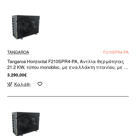
TANGAROA
F210SPR4-PA
Tangaroa Horizontal F210SPR4-PA, Αντλία θερμότητας
21.2 KW, τύπου monobloc, με εναλλάκτη τιτανίου, με R-
32, για πισίνες και σπα, WiFi Ready, Μονοφασική
3.290,00€
Καλάθι