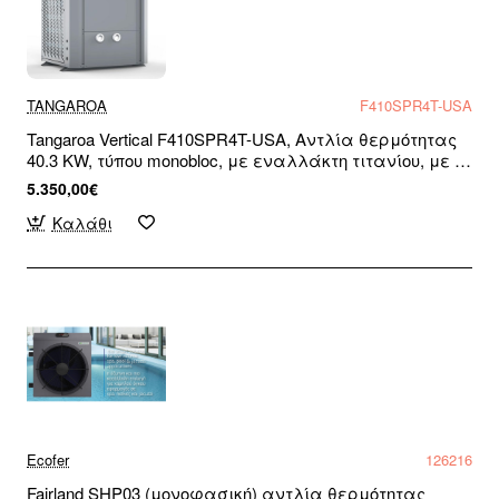
TANGAROA
F410SPR4T-USA
Tangaroa Vertical F410SPR4T-USA, Αντλία θερμότητας
40.3 KW, τύπου monobloc, με εναλλάκτη τιτανίου, με R-
32, για πισίνες και σπα, WiFi Ready, Τριφασική
5.350,00€
Καλάθι
Ecofer
126216
Fairland SHP03 (μονοφασική) αντλία θερμότητας