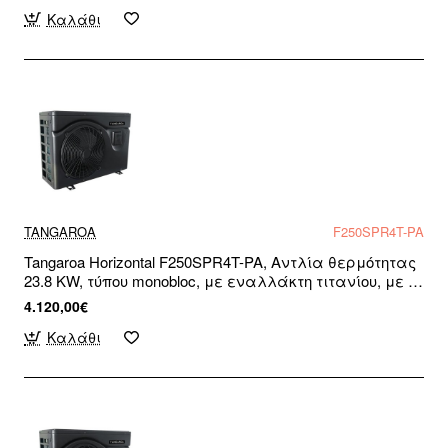
Καλάθι
TANGAROA
F250SPR4T-PA
Tangaroa Horizontal F250SPR4T-PA, Αντλία θερμότητας
23.8 KW, τύπου monobloc, με εναλλάκτη τιτανίου, με R-
32, για πισίνες και σπα, WiFi Ready, Τριφασική
4.120,00€
Καλάθι