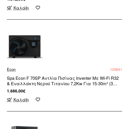
Καλάθι
Econ
129841
Spa Econ F 70SP Αντλία Πισίνας Inventer Με Wi-Fi R32
& Εναλλάκτη Νερού Τιτανίου 7,2Kw Για 15-30m³ (3
άτοκες δόσεις)
1.686,00€
Καλάθι