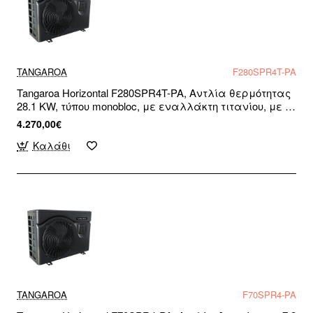
TANGAROA
F280SPR4T-PA
Tangaroa Horizontal F280SPR4T-PA, Αντλία θερμότητας
28.1 KW, τύπου monobloc, με εναλλάκτη τιτανίου, με R-
32, για πισίνες και σπα, WiFi Ready, Τριφασική
4.270,00€
Καλάθι
TANGAROA
F70SPR4-PA