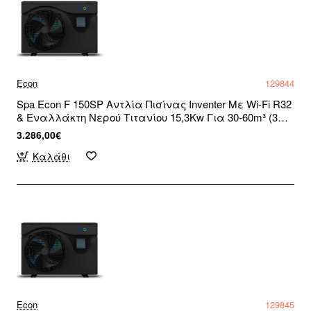
Econ
129844
Spa Econ F 150SP Αντλία Πισίνας Inventer Με Wi-Fi R32
& Εναλλάκτη Νερού Τιτανίου 15,3Kw Για 30-60m³ (3
άτοκες δόσεις)
3.286,00€
Καλάθι
Econ
129845