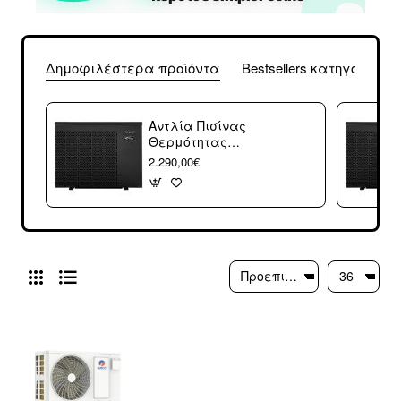
Δημοφιλέστερα προϊόντα
Bestsellers κατηγορίας
Αντλία Πισίνας
Θερμότητας
Μονοφασική
2.290,00€
Fairland 9kW (3
άτοκες δόσεις)