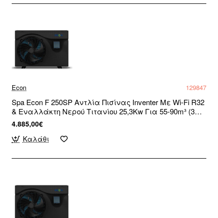
Econ
129847
Spa Econ F 250SP Αντλία Πισίνας Inventer Με Wi-Fi R32
& Εναλλάκτη Νερού Τιτανίου 25,3Kw Για 55-90m³ (3
άτοκες δόσεις)
4.885,00€
Καλάθι