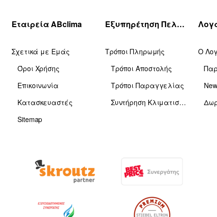
Εταιρεία ABclima
Εξυπηρέτηση Πελατών
Σχετικά με Εμάς
Τρόποι Πληρωμής
Ο Λο
Όροι Χρήσης
Τρόποι Αποστολής
Πα
Επικοινωνία
Τρόποι Παραγγελίας
News
Κατασκευαστές
Συντήρηση Κλιματιστικών
Δωρ
Sitemap