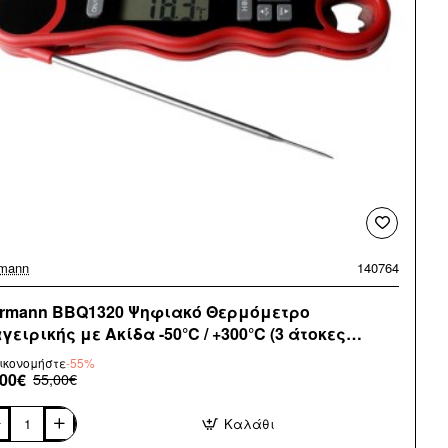
mann
140764
rmann BBQ1320 Ψηφιακό Θερμόμετρο
γειρικής με Ακίδα -50°C / +300°C (3 άτοκες
σεις)
ικονομήστε
-55%
,00€
55,00€
Καλάθι
mann
Q1320