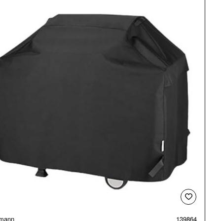
mann
139864