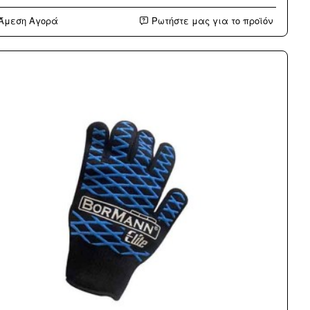
φιακό
Άμεση Αγορά
Ρωτήστε μας για το προϊόν
ρμόμετρο
ειρικής
δα
°C
0°C
κες
εις)