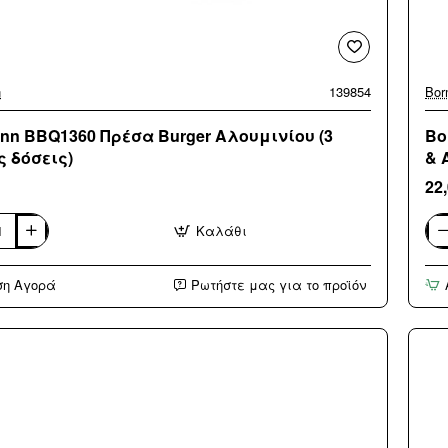
n
139854
Bor
nn BBQ1360 Πρέσα Burger Αλουμινίου (3
Bo
ς δόσεις)
& 
22
Καλάθι
n
Bor
0
BB
Γάν
ση Αγορά
Ρωτήστε μας για το προϊόν
Ψησ
ίου
απ
Σιλ
&
Αρα
(3
άτο
δόσ