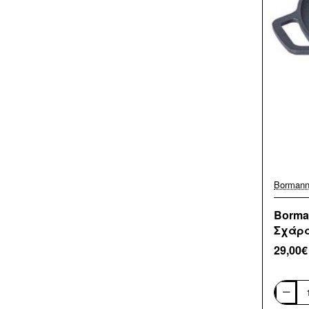
Borman
Borma
Σχάρα
29,00€
Borman
BBQ123