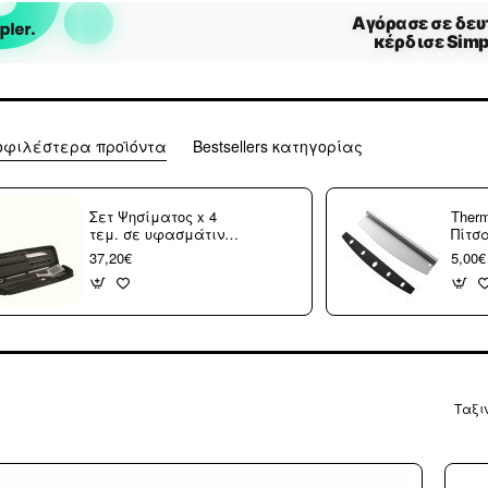
οφιλέστερα προϊόντα
Bestsellers κατηγορίας
Σετ Ψησίματος x 4
Ther
τεμ. σε υφασμάτινη
Πίτσ
θήκη
03.31
37,20€
5,00€
Ταξι