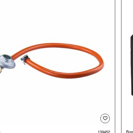
n
139452
Bor