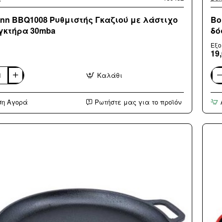
nn BBQ1008 Ρυθμιστής Γκαζιού με λάστιχο
Bo
γκτήρα 30mba
δό
Εξο
19
Καλάθι
n
Bor
8
BB
τής
Κά
ση Αγορά
Ρωτήστε μας για το προϊόν
Για
BB
ο
(3
άτο
ήρα
δόσ