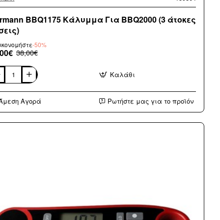
rmann BBQ1175 Κάλυμμα Για BBQ2000 (3 άτοκες
σεις)
ικονομήστε
-50%
,00€
38,00€
Καλάθι
mann
Q1175
λυμμα
Άμεση Αγορά
Ρωτήστε μας για το προϊόν
Q2000
κες
εις)