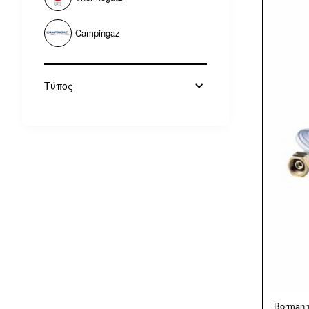
Campingaz
Τύπος
Borman