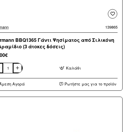
mann
139865
rmann BBQ1365 Γάντι Ψησίματος από Σιλικόνη
Αραμίδιο (3 άτοκες δόσεις)
,00€
Καλάθι
mann
Q1365
τι
Άμεση Αγορά
Ρωτήστε μας για το προϊόν
ίματος
ό
ικόνη
μίδιο
κες
εις)