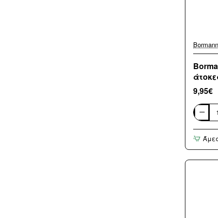
Borman
Borma
άτοκε
9,95€
Borman
BBQ136
Πρέσα
Άμε
Burger
Αλουμιν
(3
άτοκες
δόσεις)