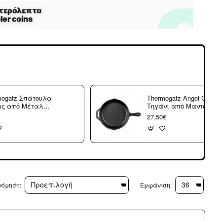
mogatz Σπάτουλα
Thermogatz Angel Cook
ας από Μέταλλο
Τηγάνι από Μαντέμι
3.391
30cm 01.108.036
27,50€
νόμηση:
Εμφάνιση: