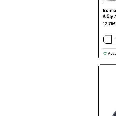
Borma
& Σφι
12,75€
Borman
BBQ100
Ρυθμισ
Άμε
Γκαζιού
με
λάστιχ
&
Σφιγκτ
30mba