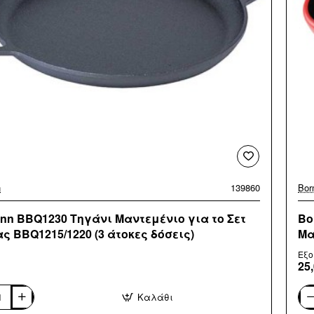
n
139860
Bor
nn BBQ1230 Τηγάνι Μαντεμένιο για το Σετ
Bo
ς BBQ1215/1220 (3 άτοκες δόσεις)
Μα
δό
Εξο
25
Καλάθι
n
Bor
0
BB