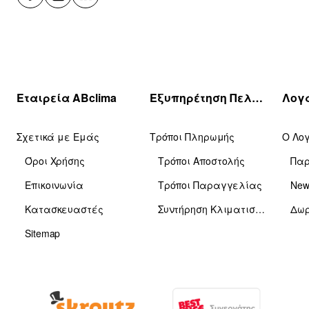
Εταιρεία ABclima
Εξυπηρέτηση Πελατών
Σχετικά με Εμάς
Τρόποι Πληρωμής
Ο Λο
Όροι Χρήσης
Τρόποι Αποστολής
Πα
Επικοινωνία
Τρόποι Παραγγελίας
News
Κατασκευαστές
Συντήρηση Κλιματιστικών
Δωρ
Sitemap