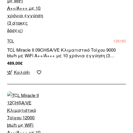
TCL
126183
TCL Miracle II 09CHSA/VE Κλιματιστικό Τοίχου 9000
btu/h με WiFi A++/A+++ με 10 χρόνια εγγύηση (3
άτοκες δόσεις)
489,00€
Καλάθι