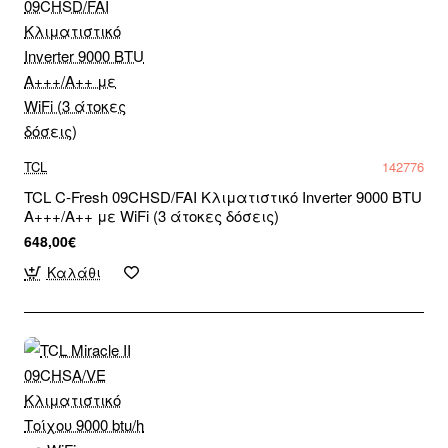
TCL
142776
TCL C-Fresh 09CHSD/FAI Κλιματιστικό Inverter 9000 BTU
A+++/A++ με WiFi (3 άτοκες δόσεις)
648,00€
Καλάθι