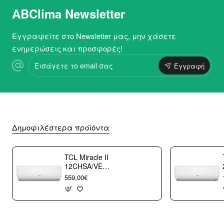
ABClima Newsletter
Εγγραφείτε στο Newsletter μας, μην χάσετε
ενημερώσεις και προσφορές!
Εισάγετε
Εγγραφή
το
email
σας
Δημοφιλέστερα προϊόντα
TCL Miracle II
12CHSA/VE
Κλιματιστικό
559,00€
Τοίχου 12000 btu/h
με WiFi A++/A+++
με 10 χρόνια
εγγύηση (3
άτοκες δόσεις)