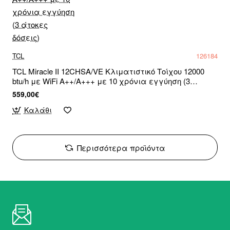
TCL
126184
TCL Miracle II 12CHSA/VE Κλιματιστικό Τοίχου 12000
btu/h με WiFi A++/A+++ με 10 χρόνια εγγύηση (3
άτοκες δόσεις)
559,00€
Καλάθι
Περισσότερα προϊόντα