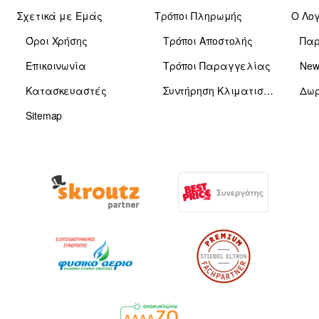
Σχετικά με Εμάς
Τρόποι Πληρωμής
Ο Λο
Όροι Χρήσης
Τρόποι Αποστολής
Πα
Επικοινωνία
Τρόποι Παραγγελίας
News
Κατασκευαστές
Συντήρηση Κλιματιστικών
Δωρ
Sitemap