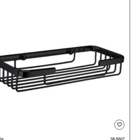
ia
38-5607