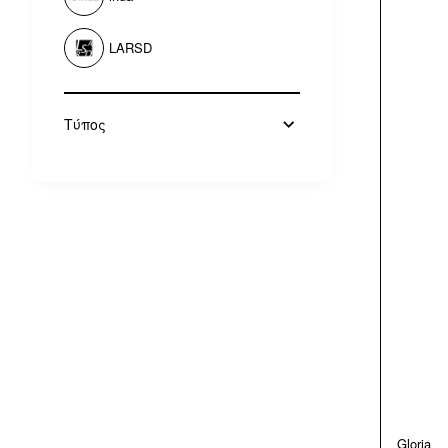
LARSD
Τύπος
Gloria