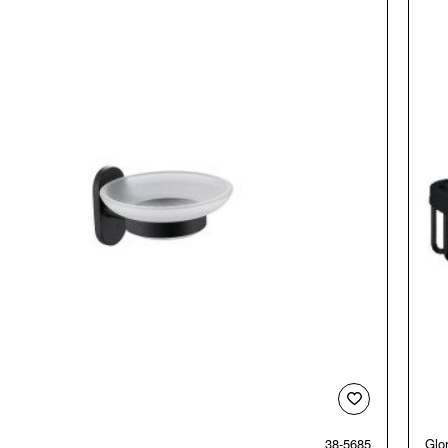
38-5685
Glor