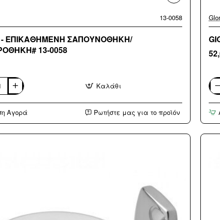
13-0058
Glor
 - ΕΠΙΚΑΘΗΜΕΝΗ ΣΑΠΟΥΝΟΘΗΚΗ/
GI
ΟΘΗΚΗ# 13-0058
52
Καλάθι
GI
-
ΘΗΜΕΝΗ
ΣΠ
ση Αγορά
Ρωτήστε μας για το προϊόν
ΝΟΘΗΚΗ/
214
ΟΘΗΚΗ#
18-
021