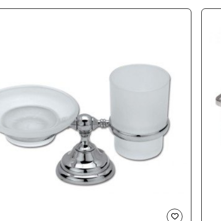
13-
192