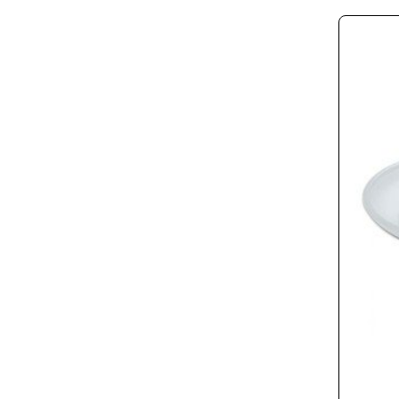
Ε24
34-
6601