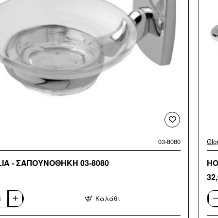
03-8080
Glor
IA - ΣΑΠΟΥΝΟΘΗΚΗ 03-8080
HO
32
Καλάθι
A
HO
-
ΝΟΘΗΚΗ
ΣΠ