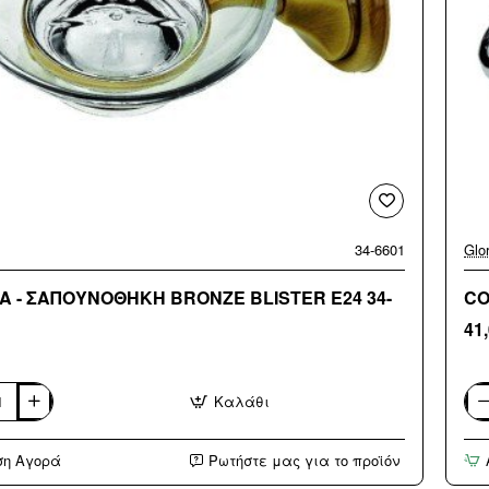
34-6601
Glor
A - ΣΑΠΟΥΝΟΘΗΚΗ BRONZE BLISTER Ε24 34-
CO
41
Καλάθι
CO
1
ΝΟΘΗΚΗ
-
ση Αγορά
Ρωτήστε μας για το προϊόν
E
ΣΠ
R
19*