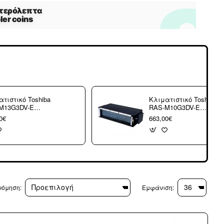
τιστικό Toshiba
Κλιματιστικό Toshiba
M13G3DV-E
RAS-M10G3DV-E
ερική μονάδα
εσωτερική μονάδα
0€
663,00€
ulti καναλάτο (3
για multi καναλάτο (3
ς δόσεις)
άτοκες δόσεις)
νόμηση:
Εμφάνιση: