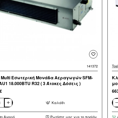
141372
Tos
 Multi Εσωτερική Μονάδα Αεραγωγών SFM-
Κλ
U1 18.000BTU R32 ( 3 Άτοκες Δόσεις )
μο
€
66
Καλάθι
Κλι
Tos
ική
RA
ση Αγορά
Ρωτήστε μας για το προϊόν
α
M1