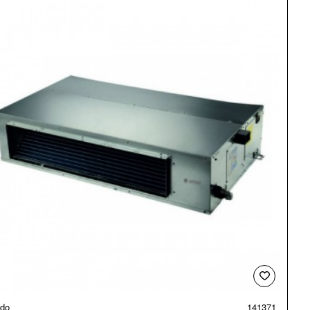
do
141371