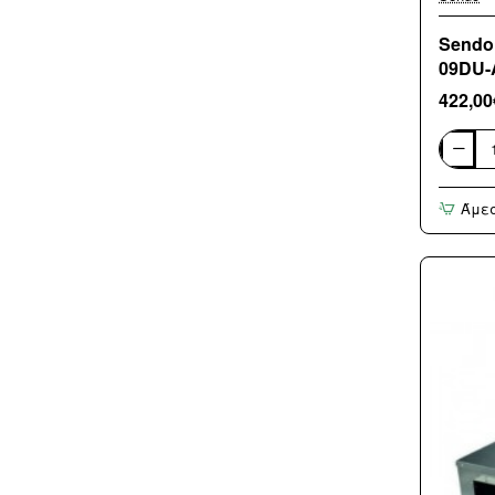
Sendo
09DU-A
422,00
Sendo
Multi
Εσωτερ
Άμε
Μονάδ
Αεραγ
SFM-
09DU-
AU1
9.000BT
R32
(
3
Άτοκες
Δόσεις
)