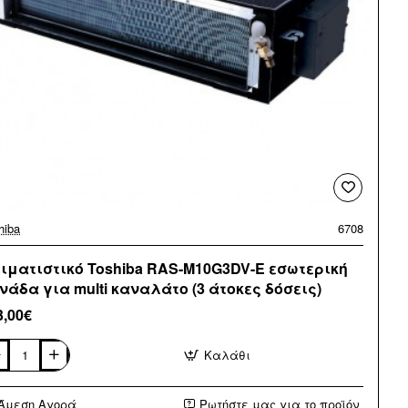
hiba
6708
ιματιστικό Toshiba RAS-M10G3DV-E εσωτερική
νάδα για multi καναλάτο (3 άτοκες δόσεις)
3,00€
Καλάθι
ματιστικό
hiba
S-
Άμεση Αγορά
Ρωτήστε μας για το προϊόν
0G3DV-