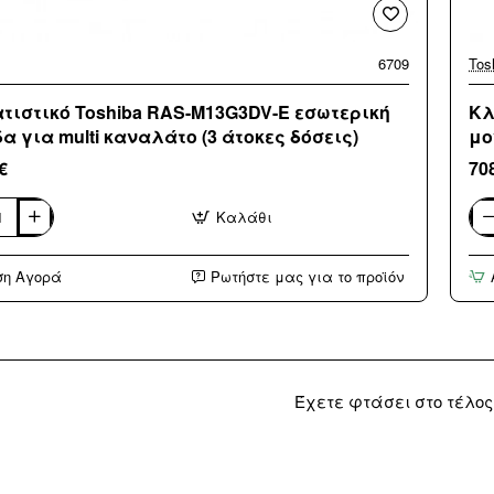
6709
Tos
τιστικό Toshiba RAS-M13G3DV-E εσωτερική
Κλ
α για multi καναλάτο (3 άτοκες δόσεις)
μο
€
70
Καλάθι
στικό
Κλι
Tos
RA
ση Αγορά
Ρωτήστε μας για το προϊόν
V-
M1
E
ική
εσω
μο
για
mult
το
κα
Έχετε φτάσει στο τέλος
(3
άτο
δόσ