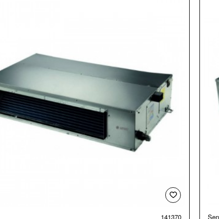
141370
Sen