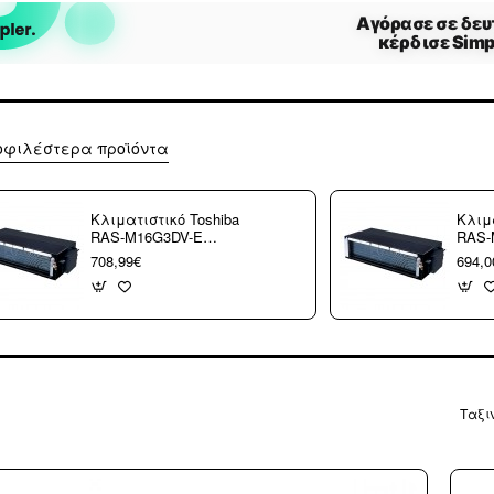
οφιλέστερα προϊόντα
Κλιματιστικό Toshiba
Κλιμα
RAS-M16G3DV-E
RAS-
εσωτερική μονάδα
εσωτ
708,99€
694,0
για multi καναλάτο (3
για m
άτοκες δόσεις)
άτοκε
Ταξι