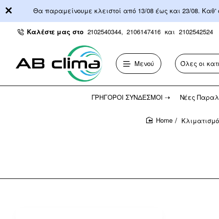
Θα παραμείνουμε κλειστοί από 13/08 έως και 23/08. Καθ'
Καλέστε μας στο
2102540344,
2106147416
και
2102542524
Μενού
Όλες οι κατ
Αναζήτηση...
ΓΡΉΓΟΡΟΙ ΣΎΝΔΕΣΜΟΙ ⇢
Νέες Παραλ
Κλιματισμό
home