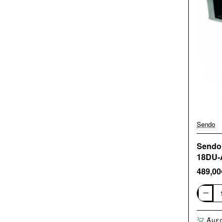
Sendo
Sendo
18DU-A
489,00
Sendo
Multi
Εσωτερ
Άμε
Μονάδ