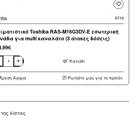
hiba
6710
ιματιστικό Toshiba RAS-M16G3DV-E εσωτερική
νάδα για multi καναλάτο (3 άτοκες δόσεις)
8,99€
Καλάθι
ματιστικό
hiba
S-
Άμεση Αγορά
Ρωτήστε μας για το προϊόν
6G3DV-
τερική
νάδα
i
ναλάτο
 της λίστας
κες
εις)