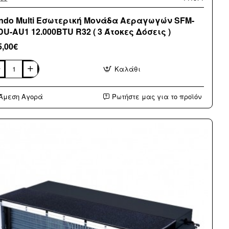
ndo Multi Εσωτερική Μονάδα Αεραγωγών SFM-
DU-AU1 12.000BTU R32 ( 3 Άτοκες Δόσεις )
5,00€
Καλάθι
do
i
τερική
Άμεση Αγορά
Ρωτήστε μας για το προϊόν
νάδα
ραγωγών
M-
U-
1
000BTU
κες
εις