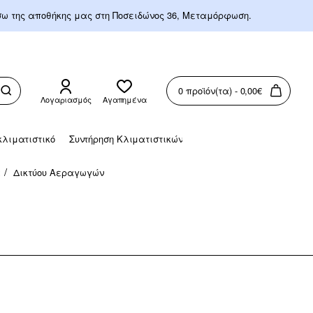
έσω της αποθήκης μας στη Ποσειδώνος 36, Μεταμόρφωση.
0 προϊόν(τα) - 0,00€
Λογαριασμός
Αγαπημένα
λιματιστικό
Συντήρηση Κλιματιστικών
ά
Δικτύου Αεραγωγών