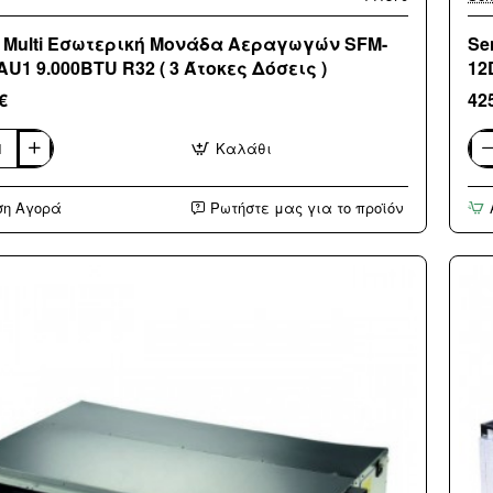
 Multi Εσωτερική Μονάδα Αεραγωγών SFM-
Se
U1 9.000BTU R32 ( 3 Άτοκες Δόσεις )
12
€
42
Καλάθι
Sen
Mult
ική
Εσω
ση Αγορά
Ρωτήστε μας για το προϊόν
α
Μο
ωγών
Αε
SF
12D
AU
U
12.
R32
(
3
Άτο
Δόσ
)