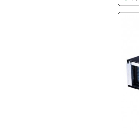
Αεραγ
SFM-
18DU-
AU1
18.000B
R32
(
3
Άτοκες
Δόσεις
)