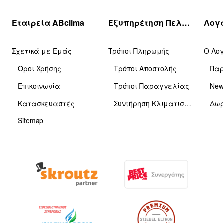
Εταιρεία ABclima
Εξυπηρέτηση Πελατών
Σχετικά με Εμάς
Τρόποι Πληρωμής
Ο Λο
Όροι Χρήσης
Τρόποι Αποστολής
Πα
Επικοινωνία
Τρόποι Παραγγελίας
News
Κατασκευαστές
Συντήρηση Κλιματιστικών
Δωρ
Sitemap