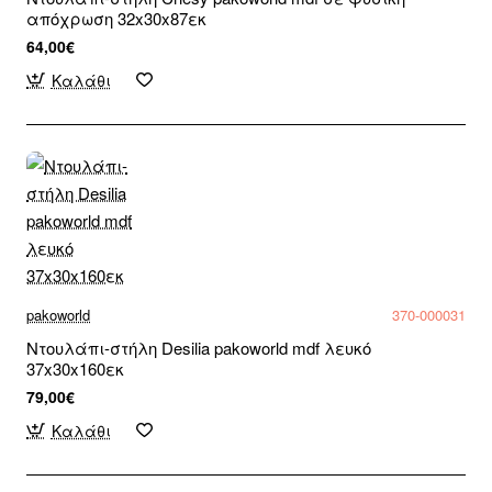
απόχρωση 32x30x87εκ
64,00€
Καλάθι
pakoworld
370-000031
Ντουλάπι-στήλη Desilia pakoworld mdf λευκό
37x30x160εκ
79,00€
Καλάθι