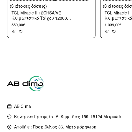
TCL Miracle II 12CHSA/VE
TCL Miracle I
Κλιματιστικό Τοίχου 12000
Κλιματιστικό
btu/h με WiFi A++/A+++ με 10
btu/h με WiFi
559,00€
1.039,00€
χρόνια εγγύηση (3 άτοκες
χρόνια εγγύη
δόσεις)
δόσεις)
AB Clima
Κεντρικά Γραφεία: Λ. Κηφισίας 159, 15124 Μαρούσι
Αποθήκη: Ποσειδώνος 36, Μεταμόρφωση