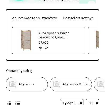
Δημοφιλέστερα προϊόντα
Bestsellers κατηγορίας
Συρταριέρα Wolen
pakoworld ξύλο
ελάτου-ύφασμα
37,00€
σε φυσική-μπεζ
απόχρωση
34.5x36.5x86εκ
Υποκατηγορίες
Αξεσουάρ
Αξεσουάρ Μπάνιου