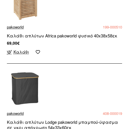
pakoworld
199-000510
Καλάθι απλύτων Africa pakoworld φυσικό 40x38x58εκ
69,00€
Καλάθι
pakoworld
408-000019
Καλάθι απλύτων Lodge pakoworld μπαμπού-ύφασμα
σε γκρι απόχρωση 54x33x60εκ