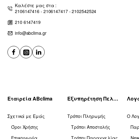
Καλέστε μας στα :
2106147416 - 2106147417 - 2102542524
210 6147419
info@abclima.gr
Εταιρεία ABclima
Εξυπηρέτηση Πελατών
Σχετικά με Εμάς
Τρόποι Πληρωμής
Ο Λο
Όροι Χρήσης
Τρόποι Αποστολής
Πα
Επικοινωνία
Τρόποι Παραγγελίας
News