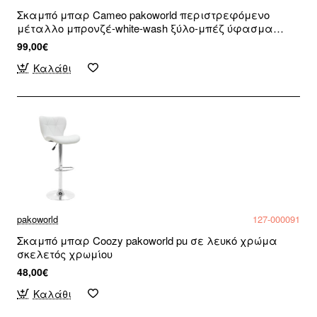
Σκαμπό μπαρ Cameo pakoworld περιστρεφόμενο
μέταλλο μπρονζέ-white-wash ξύλο-μπέζ ύφασμα
53x50x93εκ
99,00€
Καλάθι
pakoworld
127-000091
Σκαμπό μπαρ Coozy pakoworld pu σε λευκό χρώμα
σκελετός χρωμίου
48,00€
Καλάθι