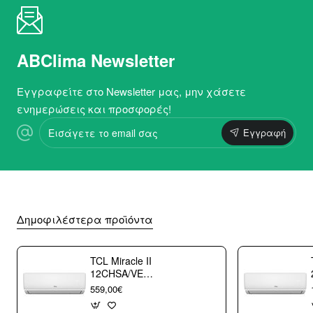
ABClima Newsletter
Εγγραφείτε στο Newsletter μας, μην χάσετε
ενημερώσεις και προσφορές!
Εισάγετε
Εγγραφή
το
email
σας
Δημοφιλέστερα προϊόντα
TCL Miracle II
12CHSA/VE
Κλιματιστικό
559,00€
Τοίχου 12000 btu/h
με WiFi A++/A+++