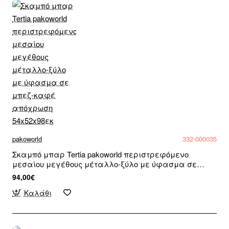
pakoworld
332-000035
Σκαμπό μπαρ Tertia pakoworld περιστρεφόμενο
μεσαίου μεγέθους μέταλλο-ξύλο με ύφασμα σε
μπεζ-καφέ απόχρωση 54x52x98εκ
94,00€
Καλάθι