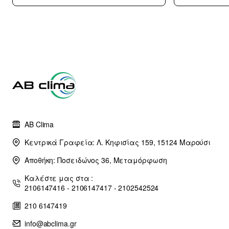
με 10 χρόνια
εγγύηση (3
άτοκες δόσεις)
AB Clima
Κεντρικά Γραφεία: Λ. Κηφισίας 159, 15124 Μαρούσι
Αποθήκη: Ποσειδώνος 36, Μεταμόρφωση
Καλέστε μας στα :
2106147416 - 2106147417 - 2102542524
210 6147419
info@abclima.gr