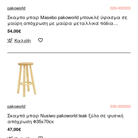
pakoworld
029-000303
Σκαμπο μπαρ Masebo pakoworld μπουκλέ ύφασμα σε
μαύρη απόχρωση με μαύρα μεταλλικά πόδια
48x52x97εκ
54,00€
Καλάθι
pakoworld
336-000030
Σκαμπό μπαρ Nusiwo pakoworld teak ξύλο σε φυσική
απόχρωση Φ35x70εκ
47,00€