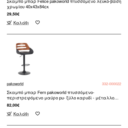
Σκαμπό μπαρ Felice pakoworld πτυσσόμενο λευκό-βάση
χρωμίου 40x43x84εκ
29,50€
Καλάθι
pakoworld
332-000022
Σκαμπό μπαρ Fern pakoworld πτυσσόμενο-
περιστρεφόμενο μαύρο pu- ξύλο καρυδί - μέταλλο
μαύρο 52x48.5x87.5-110.5εκ
82,00€
Καλάθι