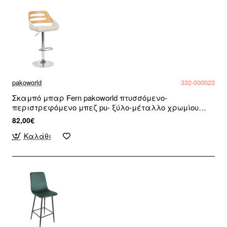
pakoworld
332-000023
Σκαμπό μπαρ Fern pakoworld πτυσσόμενο-
περιστρεφόμενο μπεζ pu- ξύλο-μέταλλο χρωμίου
52x48.5x89-110.5εκ
82,00€
Καλάθι