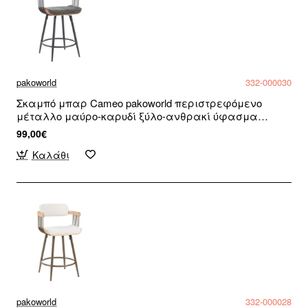
pakoworld
332-000030
Σκαμπό μπαρ Cameo pakoworld περιστρεφόμενο
μέταλλο μαύρο-καρυδί ξύλο-ανθρακί ύφασμα
53x50x93εκ
99,00€
Καλάθι
pakoworld
332-000028