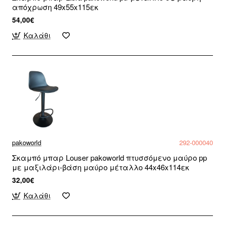
απόχρωση 49x55x115εκ
54,00€
Καλάθι
pakoworld
292-000040
Σκαμπό μπαρ Louser pakoworld πτυσσόμενο μαύρο pp
με μαξιλάρι-βάση μαύρο μέταλλο 44x46x114εκ
32,00€
Καλάθι