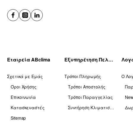
Εταιρεία ABclima
Εξυπηρέτηση Πελατών
Σχετικά με Εμάς
Τρόποι Πληρωμής
Ο Λο
Όροι Χρήσης
Τρόποι Αποστολής
Πα
Επικοινωνία
Τρόποι Παραγγελίας
News
Κατασκευαστές
Συντήρηση Κλιματιστικών
Δωρ
Sitemap