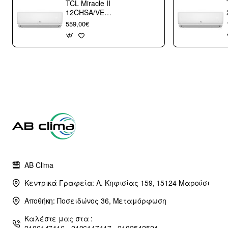
TCL Miracle II
12CHSA/VE
Κλιματιστικό
559,00€
Τοίχου 12000 btu/h
με WiFi A++/A+++
με 10 χρόνια
εγγύηση (3
άτοκες δόσεις)
AB Clima
Κεντρικά Γραφεία: Λ. Κηφισίας 159, 15124 Μαρούσι
Αποθήκη: Ποσειδώνος 36, Μεταμόρφωση
Καλέστε μας στα :
2106147416 - 2106147417 - 2102542524