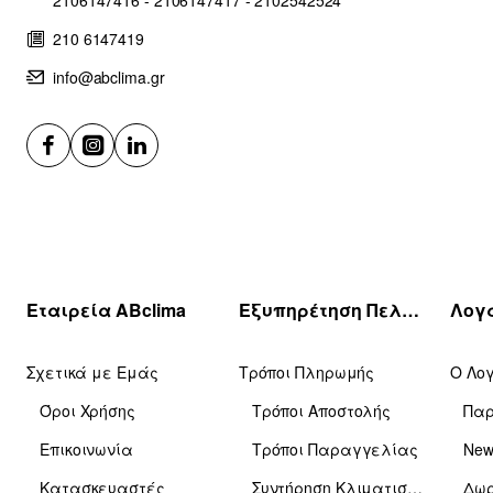
210 6147419
info@abclima.gr
Εταιρεία ABclima
Εξυπηρέτηση Πελατών
Σχετικά με Εμάς
Τρόποι Πληρωμής
Ο Λο
Όροι Χρήσης
Τρόποι Αποστολής
Πα
Επικοινωνία
Τρόποι Παραγγελίας
News
Κατασκευαστές
Συντήρηση Κλιματιστικών
Δωρ