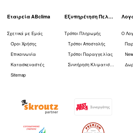
Εταιρεία ABclima
Εξυπηρέτηση Πελατών
Σχετικά με Εμάς
Τρόποι Πληρωμής
Ο Λο
Όροι Χρήσης
Τρόποι Αποστολής
Πα
Επικοινωνία
Τρόποι Παραγγελίας
News
Κατασκευαστές
Συντήρηση Κλιματιστικών
Δωρ
Sitemap