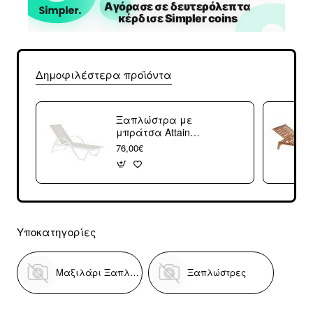
Δημοφιλέστερα προϊόντα
Ξαπλώστρα με
μπράτσα Attain
pakoworld λευκό
76,00€
αλουμίνιο και
textilene σε μπεζ
απόχρωση
191x64x32εκ
Υποκατηγορίες
Μαξιλάρι Ξαπλώστρας
Ξαπλώστρες