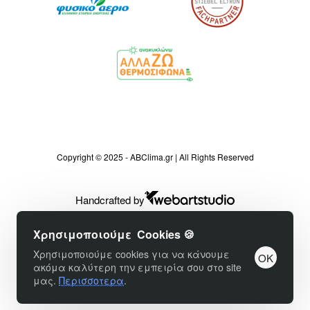
Copyright © 2025 - ABClima.gr | All Rights Reserved
Handcrafted by
Χρησιμοποιούμε Cookies 🍪
Χρησιμοποιούμε cookies για να κάνουμε
OK
ακόμα καλύτερη την εμπειρία σου στο site
μας.
Περισσοτερα
.
Φίλτρα προϊόντων