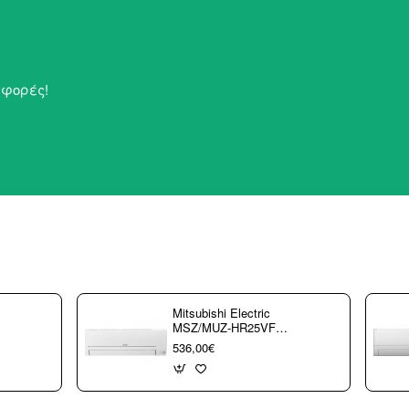
σφορές!
Mitsubishi Electric
MSZ/MUZ-HR25VF
Κλιματιστικό τοίχου
536,00€
Inventer 9000 btu R32
(3 άτοκες δόσεις)