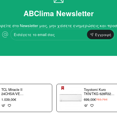
ABClima Newsletter
είτε στο Newsletter μας, μην χάσετε ενημερώσεις και προ
Εισάγετε
Εγγραφή
το
email
σας
TCL Miracle II
Toyotomi Kuro
24CHSA/VE
TKN/TKG 628R32
Κλιματιστικό
9.000 btu/h
1.039,00€
699,00€
783,76€
Τοίχου 24000 btu/h
A+++/A+++ με WiFi
με WiFi A++/A+++
(3 άτοκες δόσεις)
με 10 χρόνια
εγγύηση (3 άτοκες