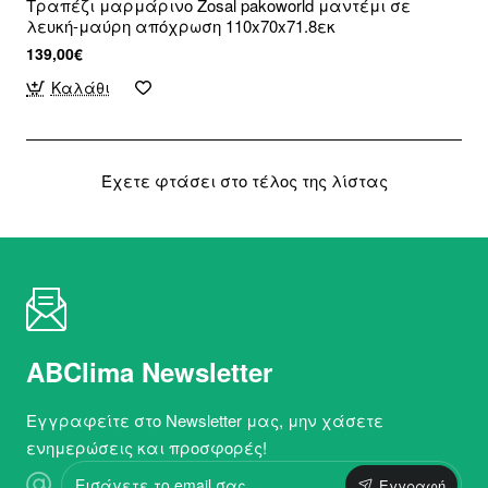
Τραπέζι μαρμάρινο Zosal pakoworld μαντέμι σε
λευκή-μαύρη απόχρωση 110x70x71.8εκ
139,00€
Καλάθι
Έχετε φτάσει στο τέλος της λίστας
ABClima Newsletter
Εγγραφείτε στο Newsletter μας, μην χάσετε
ενημερώσεις και προσφορές!
Εισάγετε
Εγγραφή