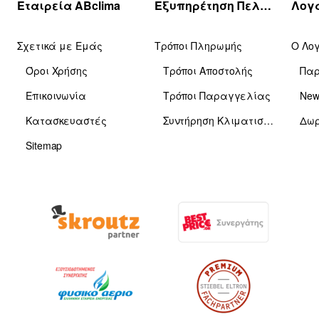
Εταιρεία ABclima
Εξυπηρέτηση Πελατών
Σχετικά με Εμάς
Τρόποι Πληρωμής
Ο Λο
Όροι Χρήσης
Τρόποι Αποστολής
Πα
Επικοινωνία
Τρόποι Παραγγελίας
News
Κατασκευαστές
Συντήρηση Κλιματιστικών
Δωρ
Sitemap