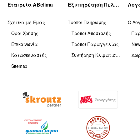
Εταιρεία ABclima
Εξυπηρέτηση Πελατών
Σχετικά με Εμάς
Τρόποι Πληρωμής
Ο Λο
Όροι Χρήσης
Τρόποι Αποστολής
Πα
Επικοινωνία
Τρόποι Παραγγελίας
News
Κατασκευαστές
Συντήρηση Κλιματιστικών
Δωρ
Sitemap