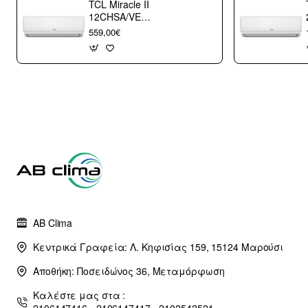
TCL Miracle II
12CHSA/VE
Κλιματιστικό
559,00€
Τοίχου 12000 btu/h
με WiFi A++/A+++
με 10 χρόνια
εγγύηση (3
άτοκες δόσεις)
AB Clima
Κεντρικά Γραφεία: Λ. Κηφισίας 159, 15124 Μαρούσι
Αποθήκη: Ποσειδώνος 36, Μεταμόρφωση
Καλέστε μας στα :
2106147416 - 2106147417 - 2102542524