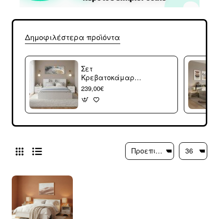
Δημοφιλέστερα προϊόντα
Σετ
Κρεβατοκάμαρας
Olympus White με
239,00€
Κρεβάτι 140x200εκ
Σετ 3τεμ