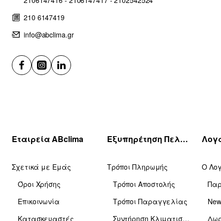
210 6147419
info@abclima.gr
Εταιρεία ABclima
Εξυπηρέτηση Πελατών
Σχετικά με Εμάς
Τρόποι Πληρωμής
Ο Λο
Όροι Χρήσης
Τρόποι Αποστολής
Πα
Επικοινωνία
Τρόποι Παραγγελίας
News
Κατασκευαστές
Συντήρηση Κλιματιστικών
Δωρ