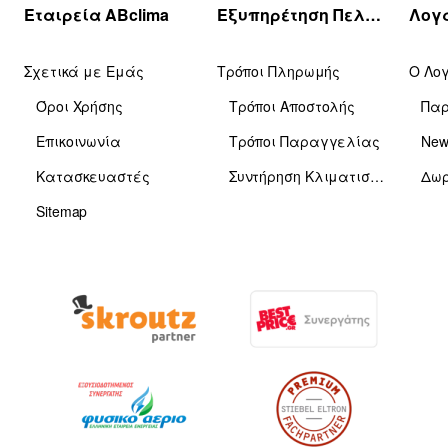
Εταιρεία ABclima
Εξυπηρέτηση Πελατών
Σχετικά με Εμάς
Τρόποι Πληρωμής
Ο Λο
Όροι Χρήσης
Τρόποι Αποστολής
Πα
Επικοινωνία
Τρόποι Παραγγελίας
News
Κατασκευαστές
Συντήρηση Κλιματιστικών
Δωρ
Sitemap