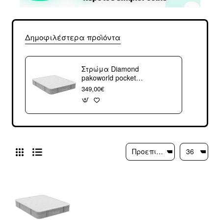
Δημοφιλέστερα προϊόντα
Στρώμα Diamond
pakoworld pocket
spring+gel memory
349,00€
foam 25-27cm
150x200εκ