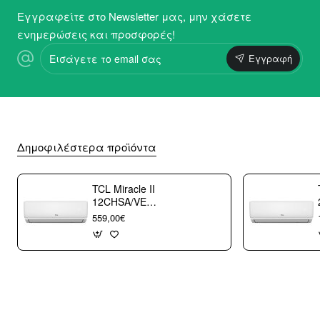
Εγγραφείτε στο Newsletter μας, μην χάσετε
ενημερώσεις και προσφορές!
Εισάγετε
Εγγραφή
το
email
σας
Δημοφιλέστερα προϊόντα
TCL Miracle II
12CHSA/VE
Κλιματιστικό
559,00€
Τοίχου 12000 btu/h
με WiFi A++/A+++
με 10 χρόνια
εγγύηση (3
άτοκες δόσεις)