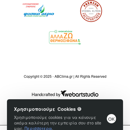
Copyright © 2025 - ABClima.gr | All Rights Reserved
Handcrafted by
Χρησιμοποιούμε Cookies 🍪
Φίλτρα προϊόντων
Χρησιμοποιούμε cookies για να κάνουμε
OK
ακόμα καλύτερη την εμπειρία σου στο site
μας.
Περισσοτερα
.