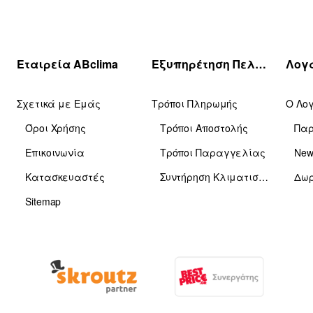
Εταιρεία ABclima
Εξυπηρέτηση Πελατών
Σχετικά με Εμάς
Τρόποι Πληρωμής
Ο Λο
Όροι Χρήσης
Τρόποι Αποστολής
Πα
Επικοινωνία
Τρόποι Παραγγελίας
News
Κατασκευαστές
Συντήρηση Κλιματιστικών
Δωρ
Sitemap