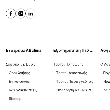
Εταιρεία ABclima
Εξυπηρέτηση Πελατών
Σχετικά με Εμάς
Τρόποι Πληρωμής
Ο Λο
Όροι Χρήσης
Τρόποι Αποστολής
Πα
Επικοινωνία
Τρόποι Παραγγελίας
News
Κατασκευαστές
Συντήρηση Κλιματιστικών
Δωρ
Sitemap