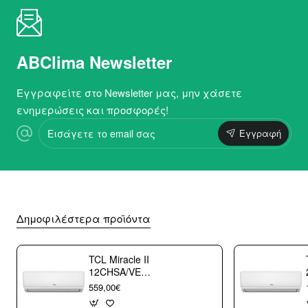
ABClima Newsletter
Εγγραφείτε στο Newsletter μας, μην χάσετε
ενημερώσεις και προσφορές!
Εισάγετε
Εγγραφή
το
email
σας
Δημοφιλέστερα προϊόντα
TCL Miracle II
12CHSA/VE
Κλιματιστικό
559,00€
Τοίχου 12000 btu/h