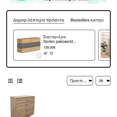
Δημοφιλέστερα προϊόντα
Bestsellers κατηγορίας
Συρταριέρα
Sonlen pakoworld
mdf σε ανθρακί-
139,00€
sonoma απόχρωση
120x40x72εκ