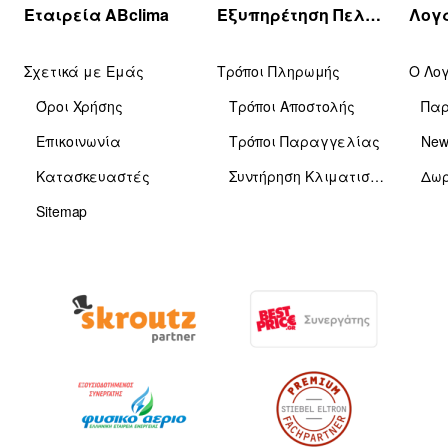
Εταιρεία ABclima
Εξυπηρέτηση Πελατών
Σχετικά με Εμάς
Τρόποι Πληρωμής
Ο Λο
Όροι Χρήσης
Τρόποι Αποστολής
Πα
Επικοινωνία
Τρόποι Παραγγελίας
News
Κατασκευαστές
Συντήρηση Κλιματιστικών
Δωρ
Sitemap