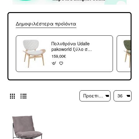
Δημοφιλέστερα προϊόντα
Πολυθρόνα Udalle
pakoworld ξύλο σε
φυσική απόχρωση
159,00€
με μπεζ ύφασμα
77x70x81εκ