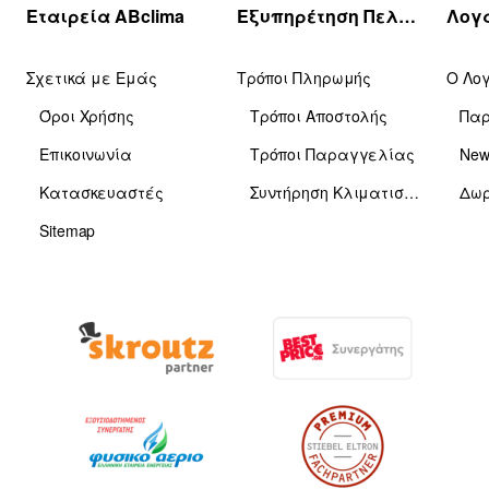
Εταιρεία ABclima
Εξυπηρέτηση Πελατών
Σχετικά με Εμάς
Τρόποι Πληρωμής
Ο Λο
Όροι Χρήσης
Τρόποι Αποστολής
Πα
Επικοινωνία
Τρόποι Παραγγελίας
News
Κατασκευαστές
Συντήρηση Κλιματιστικών
Δωρ
Sitemap