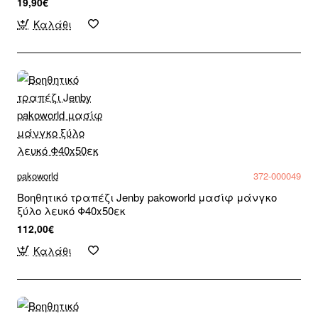
19,90€
Καλάθι
pakoworld
372-000049
Βοηθητικό τραπέζι Jenby pakoworld μασίφ μάνγκο
ξύλο λευκό Φ40x50εκ
112,00€
Καλάθι