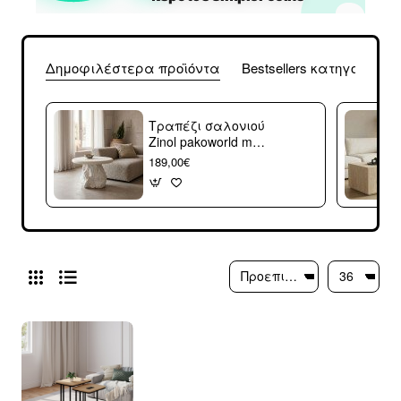
Δημοφιλέστερα προϊόντα
Bestsellers κατηγορίας
Τραπέζι σαλονιού
Zinol pakoworld mdf-
polyresin λευκό
189,00€
Φ60x41εκ