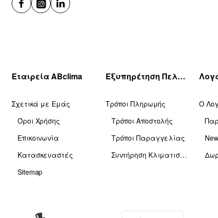
Εταιρεία ABclima
Εξυπηρέτηση Πελατών
Σχετικά με Εμάς
Τρόποι Πληρωμής
Ο Λο
Όροι Χρήσης
Τρόποι Αποστολής
Πα
Επικοινωνία
Τρόποι Παραγγελίας
News
Κατασκευαστές
Συντήρηση Κλιματιστικών
Δωρ
Sitemap