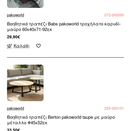
pakoworld
072-000050
Βοηθητικό τραπέζι Babs pakoworld τροχήλατο καρυδί-
μαύρο 60x40x71-92εκ
29,90€
Καλάθι
pakoworld
225-000101
Βοηθητικό τραπέζι Berton pakoworld taupe με μαύρο
μέταλλο Φ45x52εκ
33,50€