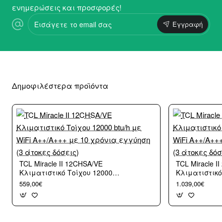
ενημερώσεις και προσφορές!
Εισάγετε
Εγγραφή
το
email
σας
Δημοφιλέστερα προϊόντα
TCL Miracle II 12CHSA/VE
TCL Miracle I
Κλιματιστικό Τοίχου 12000
Κλιματιστικό
btu/h με WiFi A++/A+++ με 10
btu/h με WiFi
559,00€
1.039,00€
χρόνια εγγύηση (3 άτοκες
χρόνια εγγύη
δόσεις)
δόσεις)