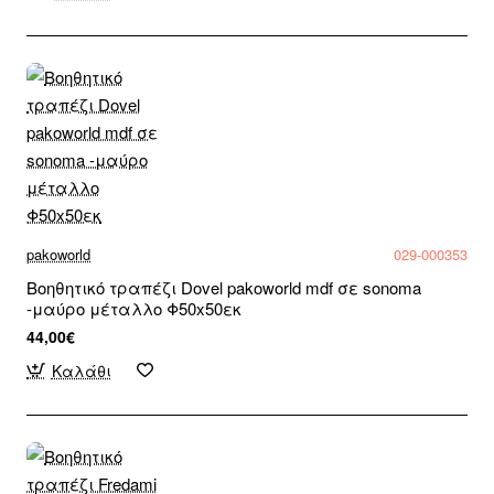
pakoworld
029-000353
Βοηθητικό τραπέζι Dovel pakoworld mdf σε sonoma
-μαύρο μέταλλο Φ50x50εκ
44,00€
Καλάθι