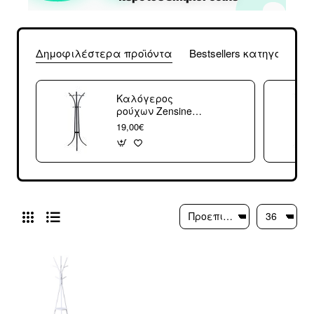
Δημοφιλέστερα προϊόντα
Bestsellers κατηγορίας
Καλόγερος
ρούχων Zensine
pakoworld
19,00€
μέταλλο σε
μαύρη απόχρωση
51x63x175εκ