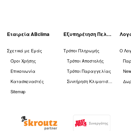
Εταιρεία ABclima
Εξυπηρέτηση Πελατών
Σχετικά με Εμάς
Τρόποι Πληρωμής
Ο Λο
Όροι Χρήσης
Τρόποι Αποστολής
Πα
Επικοινωνία
Τρόποι Παραγγελίας
News
Κατασκευαστές
Συντήρηση Κλιματιστικών
Δωρ
Sitemap