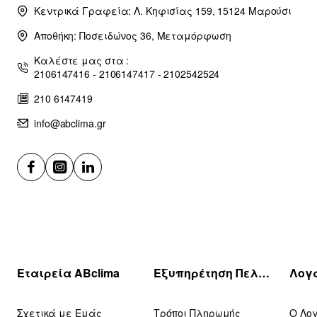
Κεντρικά Γραφεία: Λ. Κηφισίας 159, 15124 Μαρούσι
Αποθήκη: Ποσειδώνος 36, Μεταμόρφωση
Καλέστε μας στα :
2106147416 - 2106147417 - 2102542524
210 6147419
info@abclima.gr
Εταιρεία ABclima
Εξυπηρέτηση Πελατών
Σχετικά με Εμάς
Τρόποι Πληρωμής
Ο Λο