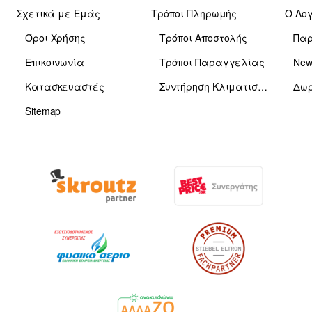
Σχετικά με Εμάς
Τρόποι Πληρωμής
Ο Λο
Όροι Χρήσης
Τρόποι Αποστολής
Πα
Επικοινωνία
Τρόποι Παραγγελίας
News
Κατασκευαστές
Συντήρηση Κλιματιστικών
Δωρ
Sitemap