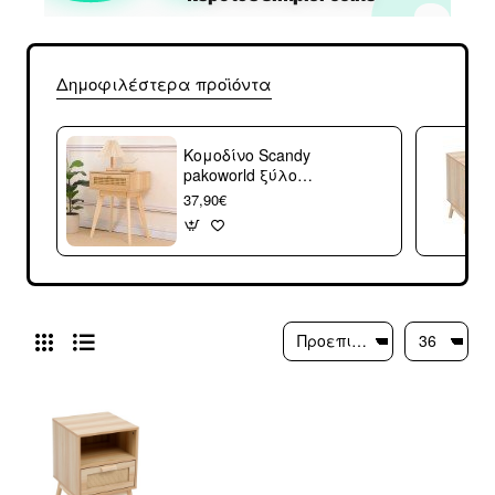
Δημοφιλέστερα προϊόντα
Κομοδίνο Scandy
pakoworld ξύλο
πεύκου-rattan σε
37,90€
φυσική απόχρωση
48x36x55εκ