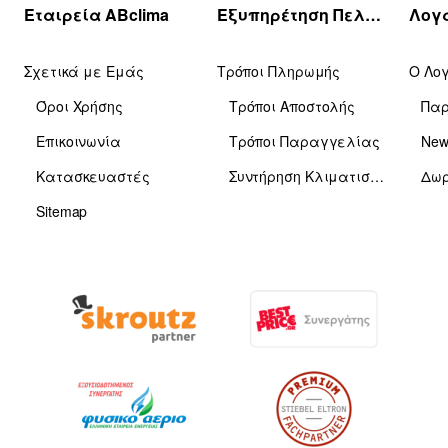
Εταιρεία ABclima
Εξυπηρέτηση Πελατών
Σχετικά με Εμάς
Τρόποι Πληρωμής
Ο Λο
Όροι Χρήσης
Τρόποι Αποστολής
Πα
Επικοινωνία
Τρόποι Παραγγελίας
News
Κατασκευαστές
Συντήρηση Κλιματιστικών
Δωρ
Sitemap