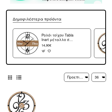
Δημοφιλέστερα προϊόντα
Ρολόι τοίχου Tabla
Inart μέταλλο σε
μαύρη απόχρωση
14,90€
60x3x60εκ