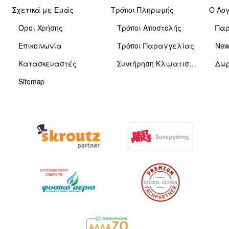
Σχετικά με Εμάς
Τρόποι Πληρωμής
Ο Λο
Όροι Χρήσης
Τρόποι Αποστολής
Πα
Επικοινωνία
Τρόποι Παραγγελίας
News
Κατασκευαστές
Συντήρηση Κλιματιστικών
Δωρ
Sitemap