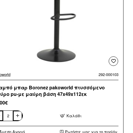
oworld
292-000103
αμπό μπαρ Boronez pakoworld πτυσσόμενο
ύρο pu-με μαύρη βάση 47x49x112εκ
,00€
Καλάθι
αμπό
αρ
onez
Άμεση Αγορά
Ρωτήστε μας για το προϊόν
oworld