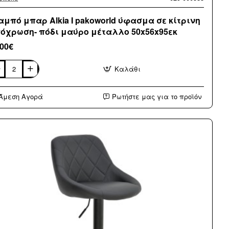
αμπό μπαρ Alkia I pakoworld ύφασμα σε κίτρινη
όχρωση- πόδι μαύρο μέταλλο 50x56x95εκ
,00€
Καλάθι
αμπό
αρ
ia
Άμεση Αγορά
Ρωτήστε μας για το προϊόν
oworld
ασμα
ρινη
όχρωση-
ι
ύρο
ταλλο
56x95εκ