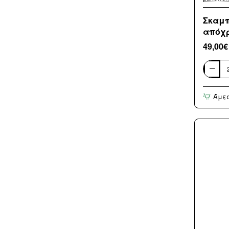
Σκαμπ
απόχρ
49,00€
Σκαμπό
μπαρ
Alkia
Άμε
I
pakowor
ύφασμ
σε
εκρού
απόχρω
πόδι
μαύρο
μέταλλ
50x56x9