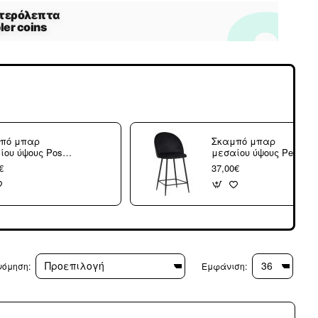
πό μπαρ
Σκαμπό μπαρ
ίου ύψους Posse
μεσαίου ύψους Perch
world μέταλλο
pakoworld βελούδο σε
€
37,00€
ο-καρυδί ξύλο-
μαύρη απόχρωση με
ο pu
μαύρα μεταλλικά
4x92.5εκ
πόδια 50x53x99εκ
νόμηση:
Εμφάνιση: