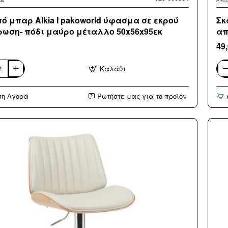
ό μπαρ Alkia I pakoworld ύφασμα σε εκρού
Σκ
ωση- πόδι μαύρο μέταλλο 50x56x95εκ
απ
49
Καλάθι
Σκ
μπ
Alk
ση Αγορά
Ρωτήστε μας για το προϊόν
I
ld
pak
α
ύφ
σε
κίτ
ση-
απ
πόδ
μα
ο
μέ
5εκ
50x