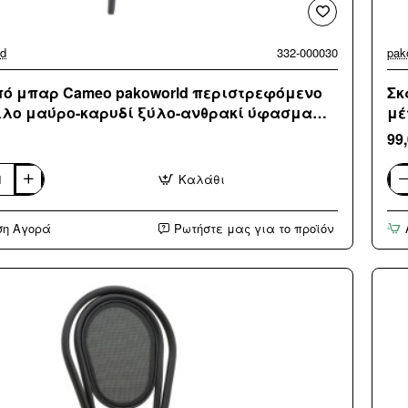
ld
332-000030
pak
ό μπαρ Cameo pakoworld περιστρεφόμενο
Σκ
λο μαύρο-καρυδί ξύλο-ανθρακί ύφασμα
μέ
x93εκ
53
99
Καλάθι
Σκ
μπ
Ca
ση Αγορά
Ρωτήστε μας για το προϊόν
ld
pak
ρεφόμενο
πε
ο
μέ
μπρ
whit
was
ί
ξύλ
α
μπ
3εκ
ύφ
53x