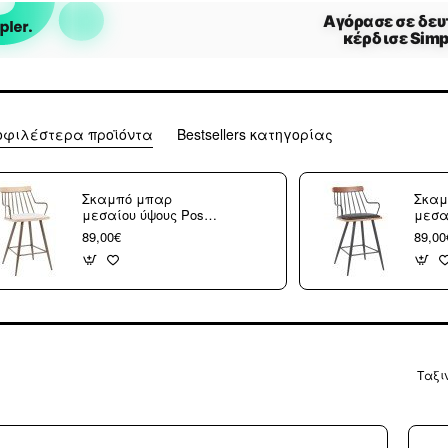
οφιλέστερα προϊόντα
Bestsellers κατηγορίας
Σκαμπό μπαρ
Σκαμ
μεσαίου ύψους Posse
μεσα
pakoworld μέταλλο
pako
89,00€
89,00
μπρονζε-white wash
μαύρ
ξύλο-μπεζ ύφασμα
μαύρ
48x54x92.5εκ
48x5
Ταξι