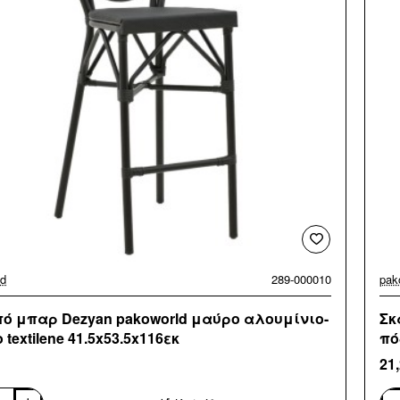
ld
289-000010
pak
ό μπαρ Dezyan pakoworld μαύρο αλουμίνιο-
Σκ
textilene 41.5x53.5x116εκ
πό
21