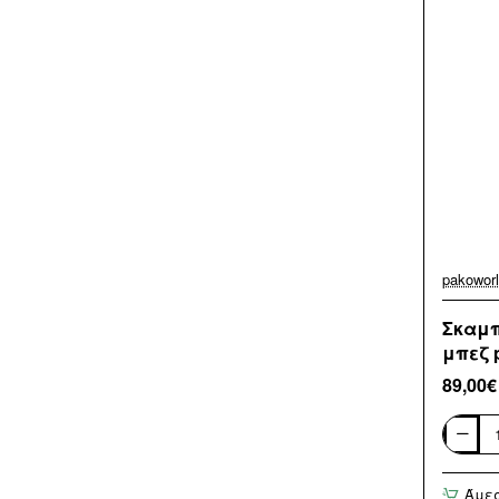
pakowor
Σκαμπ
μπεζ 
89,00€
Σκαμπό
μπαρ
Amani
Άμε
pakowor