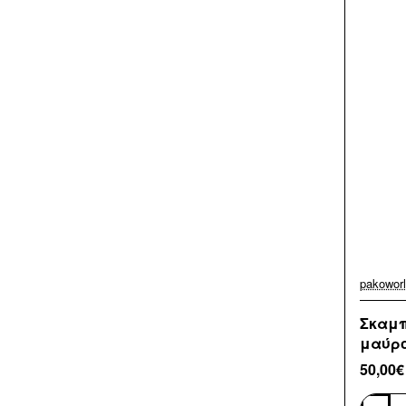
pakowor
Σκαμπ
μαύρο 
50,00€