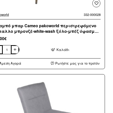
oworld
332-000028
αμπό μπαρ Cameo pakoworld περιστρεφόμενο
ταλλο μπρονζέ-white-wash ξύλο-μπέζ ύφασμα
x50x93εκ
,00€
Καλάθι
αμπό
αρ
meo
Άμεση Αγορά
Ρωτήστε μας για το προϊόν
oworld
ριστρεφόμενο
ταλλο
ονζέ-
e-
h
ο-
έζ
ασμα
50x93εκ