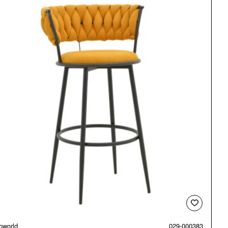
oworld
029-000383