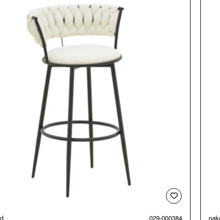
ld
029-000384
pak