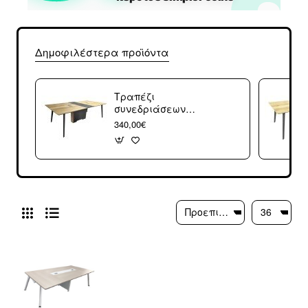
Δημοφιλέστερα προϊόντα
Τραπέζι
συνεδριάσεων
επαγγελματικό
340,00€
Denith pakoworld
ανθρακί-φυσικό
240x120x75εκ