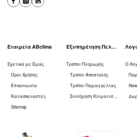
Εταιρεία ABclima
Εξυπηρέτηση Πελατών
Σχετικά με Εμάς
Τρόποι Πληρωμής
Ο Λο
Όροι Χρήσης
Τρόποι Αποστολής
Πα
Επικοινωνία
Τρόποι Παραγγελίας
News
Κατασκευαστές
Συντήρηση Κλιματιστικών
Δωρ
Sitemap