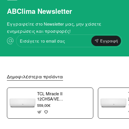
ABClima Newsletter
Εγγραφείτε στο Newsletter μας, μην χάσετε
ενημερώσεις και προσφορές!
Εισάγετε
Εγγραφή
το
email
σας
Δημοφιλέστερα προϊόντα
TCL Miracle II
12CHSA/VE
Κλιματιστικό
559,00€
Τοίχου 12000 btu/h
με WiFi A++/A+++
με 10 χρόνια
εγγύηση (3