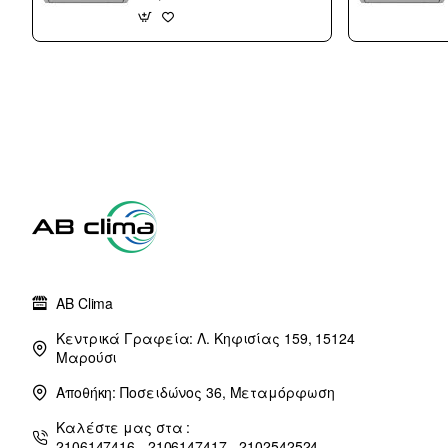
Τοίχου 12000 btu/h
με WiFi A++/A+++
με 10 χρόνια
εγγύηση (3 άτοκες
δόσεις)
AB Clima
Κεντρικά Γραφεία: Λ. Κηφισίας 159, 15124
Μαρούσι
Αποθήκη: Ποσειδώνος 36, Μεταμόρφωση
Καλέστε μας στα :
2106147416 - 2106147417 - 2102542524