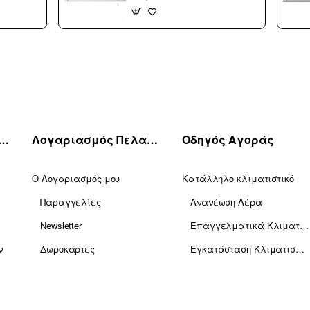
Inventer 9000 btu R32
(3 άτοκες δόσεις)
πηρέτηση Πελατών
Λογαριασμός Πελατών
Οδηγός Αγοράς
Ο Λογαριασμός μου
Κατάλληλο κλιματιστικό
Παραγγελίες
Ανανέωση Αέρα
Newsletter
Επαγγελματικά Κλιματιστικά
ν
Δωροκάρτες
Εγκατάσταση Κλιματισμού