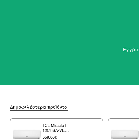
Εγγραφ
Δημοφιλέστερα προϊόντα
TCL Miracle II
12CHSA/VE
Κλιματιστικό
559,00€