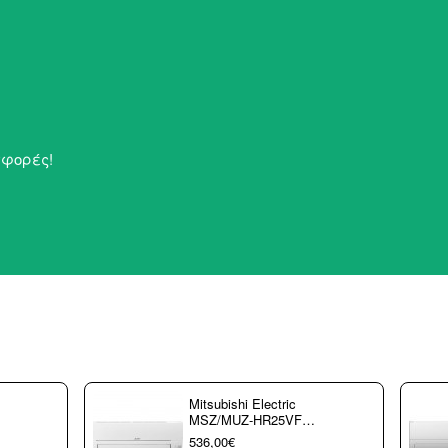
σφορές!
Mitsubishi Electric
MSZ/MUZ-HR25VF
Κλιματιστικό τοίχου
536,00€