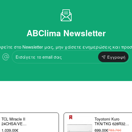
ABClima Newsletter
είτε στο Newsletter μας, μην χάσετε ενημερώσεις και προ
Εισάγετε
Εγγραφή
το
email
σας
TCL Miracle II
Toyotomi Kuro
24CHSA/VE
TKN/TKG 628R32
Κλιματιστικό
9.000 btu/h
1.039,00€
699,00€
783,76€