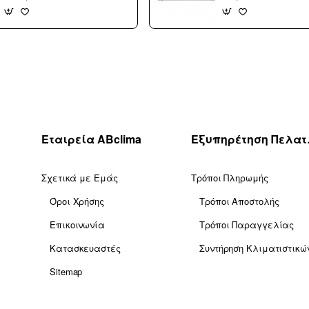
Τοίχου 24000 btu/h
A+++/A+++ με WiFi
με WiFi A++/A+++
(3 άτοκες δόσεις)
με 10 χρόνια
εγγύηση (3 άτοκες
δόσεις)
Εταιρεία ABclima
Εξυ
Σχετικά με Εμάς
Τρόποι Πληρωμής
Όροι Χρήσης
Τρόποι Αποστολής
Επικοινωνία
Τρόποι Παραγγελίας
Κατασκευαστές
Συντήρηση Κλιματιστικώ
Sitemap