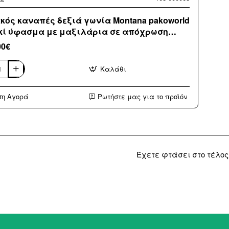
κός καναπές δεξιά γωνία Montana pakoworld
κί ύφασμα με μαξιλάρια σε απόχρωση
τό γκρι 275x215x93εκ
00€
Καλάθι
ός
ς
ση Αγορά
Ρωτήστε μας για το προϊόν
ld
α
ρια
Έχετε φτάσει στο τέλος
ση
x93εκ