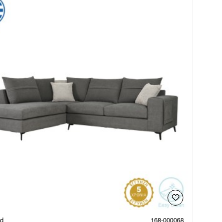
ld
168-000068