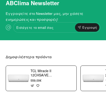
ABClima Newsletter
Εγγραφείτε στο Newsletter μας, μην χάσετε
ενημερώσεις και προσφορές!
Εισάγετε
Εγγραφή
το
email
σας
Δημοφιλέστερα προϊόντα
TCL Miracle II
12CHSA/VE
Κλιματιστικό
559,00€
Τοίχου 12000 btu/h
με WiFi A++/A+++
με 10 χρόνια
εγγύηση (3
άτοκες δόσεις)