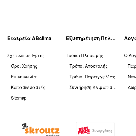
Εταιρεία ABclima
Εξυπηρέτηση Πελατών
Σχετικά με Εμάς
Τρόποι Πληρωμής
Ο Λο
Όροι Χρήσης
Τρόποι Αποστολής
Πα
Επικοινωνία
Τρόποι Παραγγελίας
News
Κατασκευαστές
Συντήρηση Κλιματιστικών
Δωρ
Sitemap