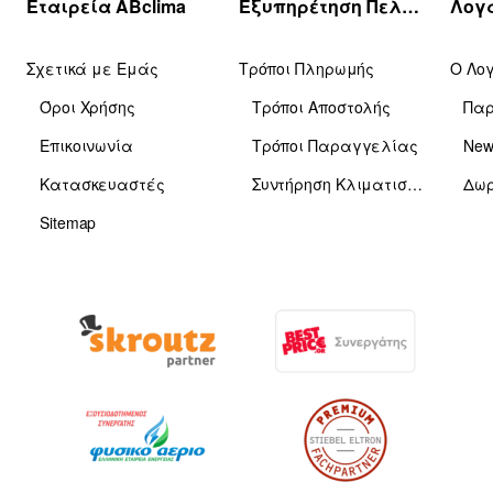
Εταιρεία ABclima
Εξυπηρέτηση Πελατών
Σχετικά με Εμάς
Τρόποι Πληρωμής
Ο Λο
Όροι Χρήσης
Τρόποι Αποστολής
Πα
Επικοινωνία
Τρόποι Παραγγελίας
News
Κατασκευαστές
Συντήρηση Κλιματιστικών
Δωρ
Sitemap