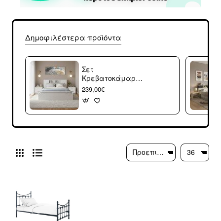
Δημοφιλέστερα προϊόντα
Σετ
Κρεβατοκάμαρας
Olympus White με
239,00€
Κρεβάτι 140x200εκ
Σετ 3τεμ