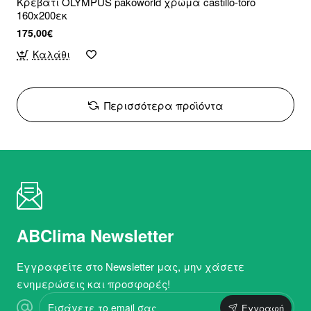
Κρεβάτι OLYMPUS pakoworld χρώμα castillo-toro
160x200εκ
175,00€
Καλάθι
Περισσότερα προϊόντα
ABClima Newsletter
Εγγραφείτε στο Newsletter μας, μην χάσετε
ενημερώσεις και προσφορές!
Εισάγετε
Εγγραφή