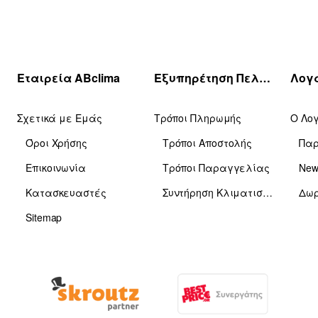
Εταιρεία ABclima
Εξυπηρέτηση Πελατών
Σχετικά με Εμάς
Τρόποι Πληρωμής
Ο Λο
Όροι Χρήσης
Τρόποι Αποστολής
Πα
Επικοινωνία
Τρόποι Παραγγελίας
News
Κατασκευαστές
Συντήρηση Κλιματιστικών
Δωρ
Sitemap