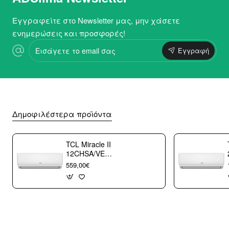
Εγγραφείτε στο Newsletter μας, μην χάσετε
ενημερώσεις και προσφορές!
Εισάγετε
Εγγραφή
το
email
σας
Δημοφιλέστερα προϊόντα
TCL Miracle II
12CHSA/VE
Κλιματιστικό
559,00€
Τοίχου 12000 btu/h
με WiFi A++/A+++
με 10 χρόνια
εγγύηση (3
άτοκες δόσεις)