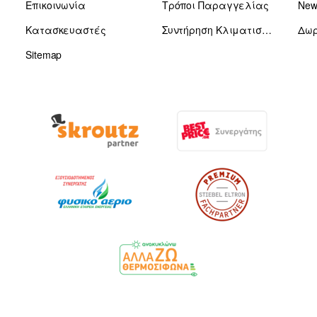
Επικοινωνία
Τρόποι Παραγγελίας
News
Κατασκευαστές
Συντήρηση Κλιματιστικών
Δωρ
Sitemap