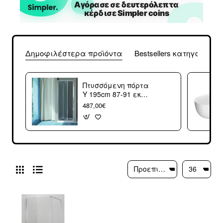
Δημοφιλέστερα προϊόντα
Bestsellers κατηγορίας
Πτυσσόμενη πόρτα
Υ 195cm 87-91 εκ
Inda 385524 (3
487,00€
άτοκες δόσεις)