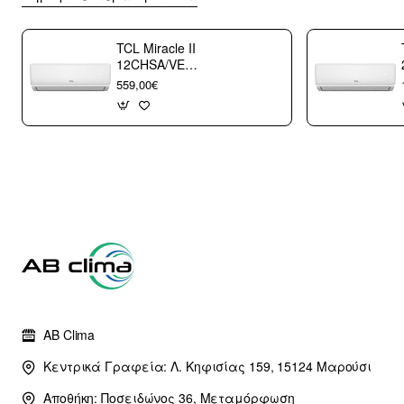
TCL Miracle II
12CHSA/VE
Κλιματιστικό
559,00€
Τοίχου 12000 btu/h
με WiFi A++/A+++
με 10 χρόνια
εγγύηση (3
άτοκες δόσεις)
AB Clima
Κεντρικά Γραφεία: Λ. Κηφισίας 159, 15124 Μαρούσι
Αποθήκη: Ποσειδώνος 36, Μεταμόρφωση