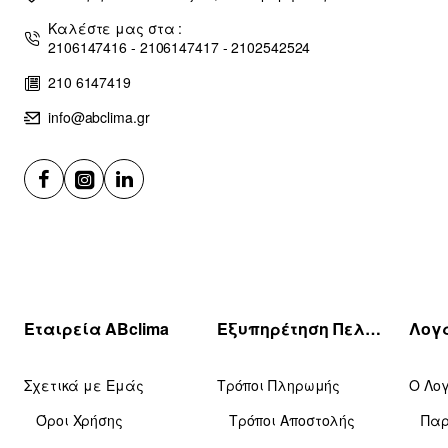
Καλέστε μας στα :
2106147416 - 2106147417 - 2102542524
210 6147419
info@abclima.gr
Εταιρεία ABclima
Εξυπηρέτηση Πελατών
Σχετικά με Εμάς
Τρόποι Πληρωμής
Ο Λο
Όροι Χρήσης
Τρόποι Αποστολής
Πα